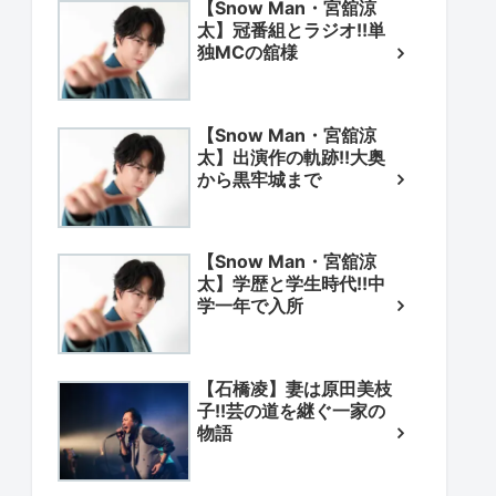
【Snow Man・宮舘涼
太】冠番組とラジオ!!単
独MCの舘様
【Snow Man・宮舘涼
太】出演作の軌跡!!大奥
から黒牢城まで
【Snow Man・宮舘涼
太】学歴と学生時代!!中
学一年で入所
【石橋凌】妻は原田美枝
子!!芸の道を継ぐ一家の
物語