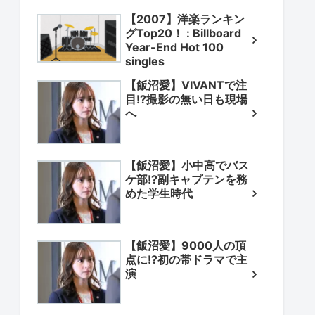
【2007】洋楽ランキン
グTop20！ : Billboard
Year-End Hot 100
singles
【飯沼愛】VIVANTで注
目!?撮影の無い日も現場
へ
【飯沼愛】小中高でバス
ケ部!?副キャプテンを務
めた学生時代
【飯沼愛】9000人の頂
点に!?初の帯ドラマで主
演