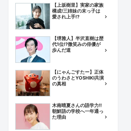
【上坂樹里】実家の家族
構成!三姉妹の末っ子は
愛され上手!?
【堺雅人】半沢直樹は歴
代1位!?微笑みの俳優が
歩んだ道
【にゃんごすたー】正体
のうわさとYOSHIKI共演
の真相
木南晴夏さんの語学力!!
朝鮮語の学校へ一年通っ
た理由