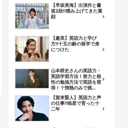
【早坂美海】出演作と書
道2段!!積み上げてきた素
顔
【趣里】英語力と学び
方!!十五の齢の留学で身
につけた
山本耕史さんの英語力・
英語学習方法！努力と根
性の勉強方法で英語を習
得！？情熱のみで挑
戦！？
【賀来賢人】英語力と声
の仕事!!暁星で育った十
二年