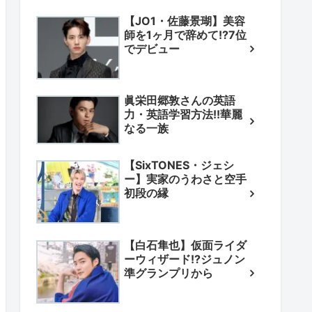
【JO1・佐藤景瑚】美容
師を1ヶ月で辞めて!?7位
でデビュー
眞栄田郷敦さんの英語
力・英語学習方法!!華麗
なる一族
【SixTONES・ジェシ
ー】実家のうわさと空手
初段の縁
【白石隼也】仮面ライダ
ーウィザード!?ジュノン
準グランプリから