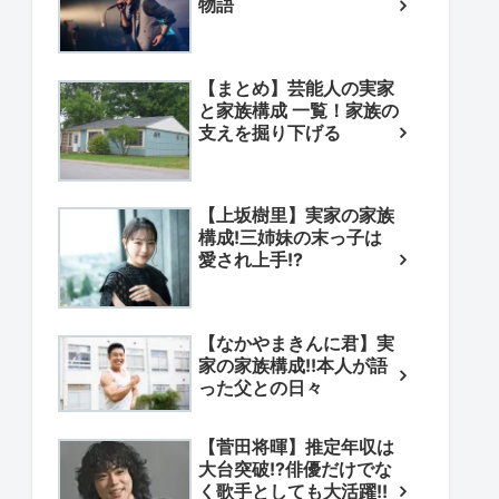
物語
【まとめ】芸能人の実家
と家族構成 一覧！家族の
支えを掘り下げる
【上坂樹里】実家の家族
構成!三姉妹の末っ子は
愛され上手!?
【なかやまきんに君】実
家の家族構成!!本人が語
った父との日々
【菅田将暉】推定年収は
大台突破!?俳優だけでな
く歌手としても大活躍!!