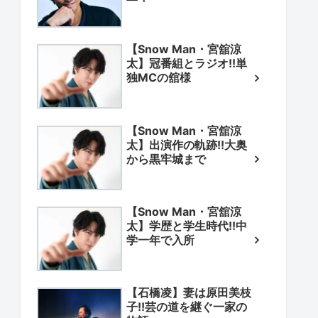
【Snow Man・宮舘涼
太】冠番組とラジオ!!単
独MCの舘様
【Snow Man・宮舘涼
太】出演作の軌跡!!大奥
から黒牢城まで
【Snow Man・宮舘涼
太】学歴と学生時代!!中
学一年で入所
【石橋凌】妻は原田美枝
子!!芸の道を継ぐ一家の