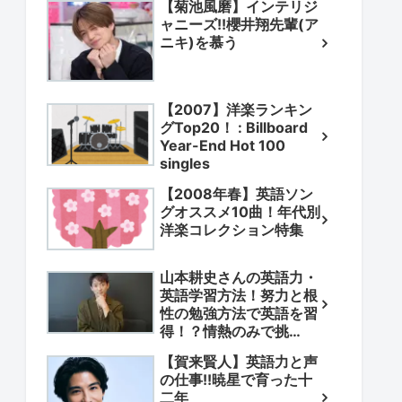
【菊池風磨】インテリジ
ャニーズ!!櫻井翔先輩(ア
ニキ)を慕う
【2007】洋楽ランキン
グTop20！ : Billboard
Year-End Hot 100
singles
【2008年春】英語ソン
グオススメ10曲！年代別
洋楽コレクション特集
山本耕史さんの英語力・
英語学習方法！努力と根
性の勉強方法で英語を習
得！？情熱のみで挑
戦！？
【賀来賢人】英語力と声
の仕事!!暁星で育った十
二年