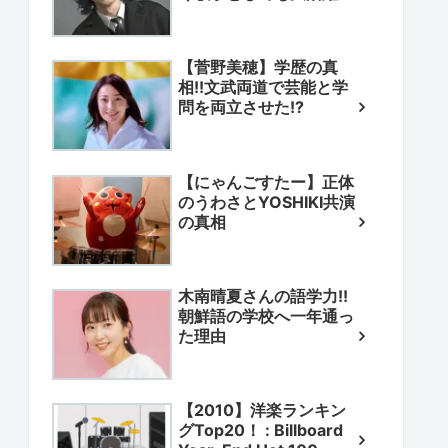
【菅野美穂】学歴の真
相!!文武両道で芸能と学
問を両立させた!?
【にゃんごすたー】正体
のうわさとYOSHIKI共演
の真相
木南晴夏さんの語学力!!
朝鮮語の学校へ一年通っ
た理由
【2010】洋楽ランキン
グTop20！ : Billboard