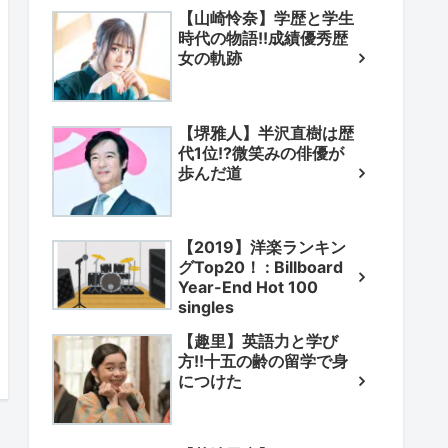
【山崎怜奈】学歴と学生
時代の物語!!成績優秀歴
女の軌跡
【堺雅人】半沢直樹は歴
代1位!?微笑みの俳優が
歩んだ道
【2019】洋楽ランキン
グTop20！ : Billboard
Year-End Hot 100
singles
【趣里】英語力と学び
方!!十五の齢の留学で身
につけた