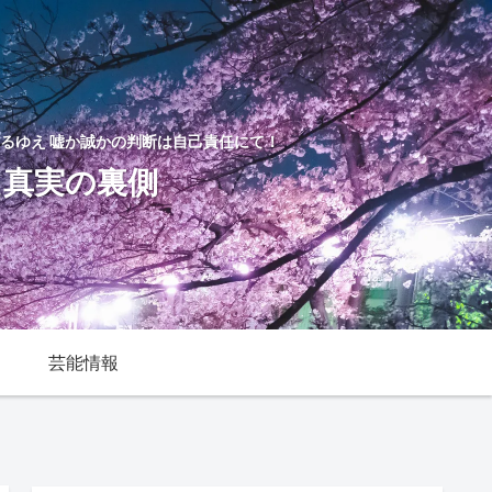
るゆえ 嘘か誠かの判断は自己責任にて！
た真実の裏側
芸能情報