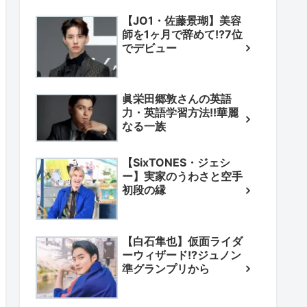
【JO1・佐藤景瑚】美容
師を1ヶ月で辞めて!?7位
でデビュー
眞栄田郷敦さんの英語
力・英語学習方法!!華麗
なる一族
【SixTONES・ジェシ
ー】実家のうわさと空手
初段の縁
【白石隼也】仮面ライダ
ーウィザード!?ジュノン
準グランプリから