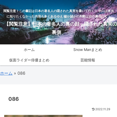
閲覧注意！この書記は日本の著名人の隠された真実を暴いて行く！ 中には本当
に知りたくなかった内容も多くあるゆえ 嘘か誠かの判断は自己責任にて！
【閲覧注意】日本の著名人の裏の顔～隠された真実の
裏側
ホーム
Snow Manまとめ
仮面ライダー俳優まとめ
芸能情報
ホーム
»
086
086
2022.11.29