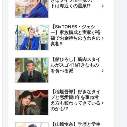
きなタイプ!!理想のデー
トは海近くの温泉!?
【SixTONES・ジェシ
ー】家族構成と実家が裕
福でお金持ちのうわさの
真相!!
【舘ひろし】筋肉スタイ
ルがスゴイ!!好きなもの
を食べる派
【稲垣吾郎】好きなタイ
プと恋愛観!!年を重ね考
え方も変わってきている
のかも!?
【山崎怜奈】学歴と学生