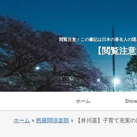
閲覧注意！この書記は日本の著名人の隠
【閲覧注意
ホーム
Sno
ホーム
»
怒羅悶倶楽部
»
【井川遥】子育て充実の