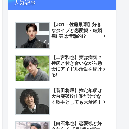
人気記事
【JO1・佐藤景瑚】好き
なタイプと恋愛観・結婚
観!!実は情熱的!?
【二宮和也】実は病気!?
持病と付き合いながら懸
命にアイドル活動を続け
る!!
【菅田将暉】推定年収は
大台突破!?俳優だけでな
く歌手としても大活躍!!
【白石隼也】恋愛観と好