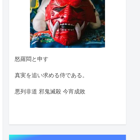
怒羅悶と申す
真実を追い求める侍である。
悪列非道 邪鬼滅殺 今宵成敗