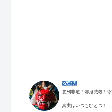
怒羅悶
悪列非道！邪鬼滅殺！今
真実はいつもひとつ！