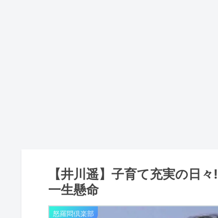
【井川遥】子育て充実の日々
一生懸命
怒羅悶倶楽部