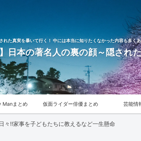
された真実を暴いて行く！ 中には本当に知りたくなかった内容も多くあ
】日本の著名人の裏の顔～隠され
w Manまとめ
仮面ライダー俳優まとめ
芸能情
日々!!家事を子どもたちに教えるなど一生懸命