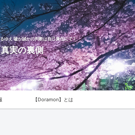
るゆえ 嘘か誠かの判断は自己責任にて！
た真実の裏側
報
【Doramon】とは