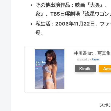
その他出演作品：映画『大奥』、
家』、TBS日曜劇場『流星ワゴ
私生活：2006年11月22日、
母。
井川遥1st．写真集
created by
Rinker
Kindle
Am
スポ