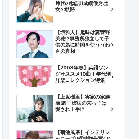
時代の物語!!成績優秀歴
女の軌跡
【堺雅人】趣味は妻菅野
美穂!?事務所独立して子
供の為に時間を使ううわ
さの真相
【2008年春】英語ソン
グオススメ10曲！年代別
洋楽コレクション特集
【上坂樹里】実家の家族
構成!三姉妹の末っ子は
愛され上手!?
【菊池風磨】インテリジ
ャニーズ!!櫻井翔先輩(ア