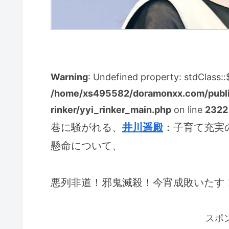
Warning
: Undefined property: stdClass:
/home/xs495582/doramonxx.com/public
rinker/yyi_rinker_main.php
on line
2322
巷に騒がれる、
井川遥殿
：子育て充実
懸命について、
悪列非道！邪鬼滅殺！今宵成敗いたす
スポ