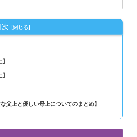
目次
上】
上】
大な父上と優しい母上についてのまとめ】