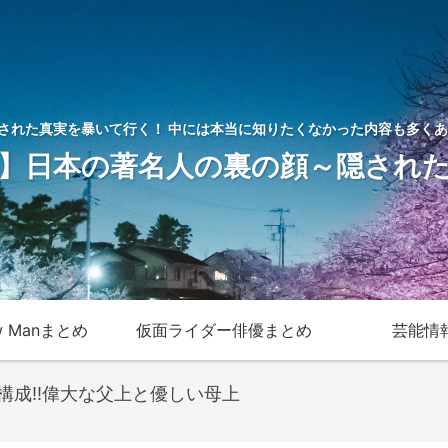
された真実を暴いて行く！ 中には本当に知りたくなかった内容も多くあ
】日本の著名人の裏の顔～隠され
w Manまとめ
仮面ライダー俳優まとめ
芸能情
成!!偉大な父上と優しい母上