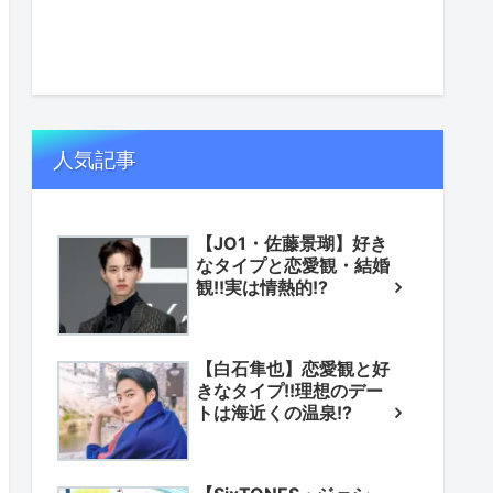
人気記事
【JO1・佐藤景瑚】好き
なタイプと恋愛観・結婚
観!!実は情熱的!?
【白石隼也】恋愛観と好
きなタイプ!!理想のデー
トは海近くの温泉!?