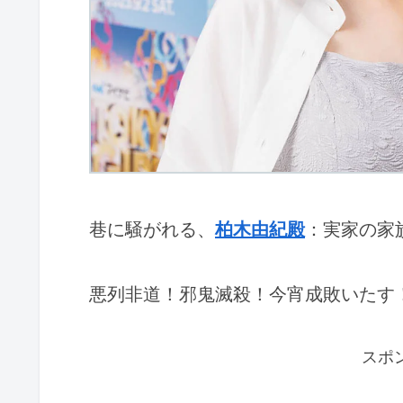
巷に騒がれる、
柏木由紀殿
：実家の家
悪列非道！邪鬼滅殺！今宵成敗いたす
スポ