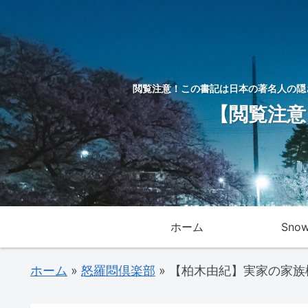
閲覧注意！この書記は日本の著名人の隠
【閲覧注意
ホーム
Sno
ホーム
»
怒羅悶倶楽部
»
【柏木由紀】実家の家族構