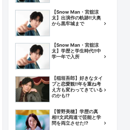
【Snow Man・宮舘涼
太】出演作の軌跡!!大奥
から黒牢城まで
【Snow Man・宮舘涼
太】学歴と学生時代!!中
学一年で入所
【稲垣吾郎】好きなタイ
プと恋愛観!!年を重ね考
え方も変わってきている
のかも!?
【菅野美穂】学歴の真
相!!文武両道で芸能と学
問を両立させた!?