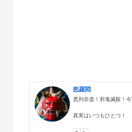
怒羅悶
悪列非道！邪鬼滅殺！今
真実はいつもひとつ！