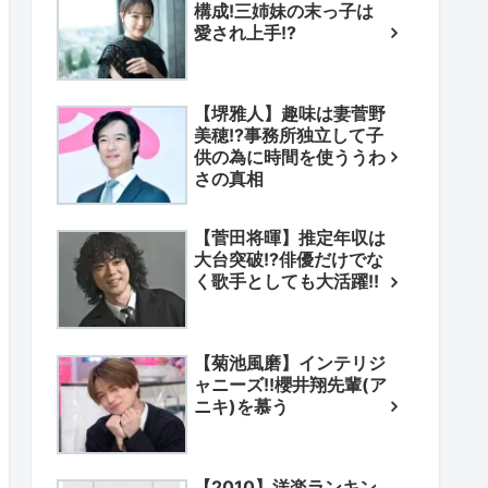
構成!三姉妹の末っ子は
愛され上手!?
【堺雅人】趣味は妻菅野
美穂!?事務所独立して子
供の為に時間を使ううわ
さの真相
【菅田将暉】推定年収は
大台突破!?俳優だけでな
く歌手としても大活躍!!
【菊池風磨】インテリジ
ャニーズ!!櫻井翔先輩(ア
ニキ)を慕う
【2010】洋楽ランキン