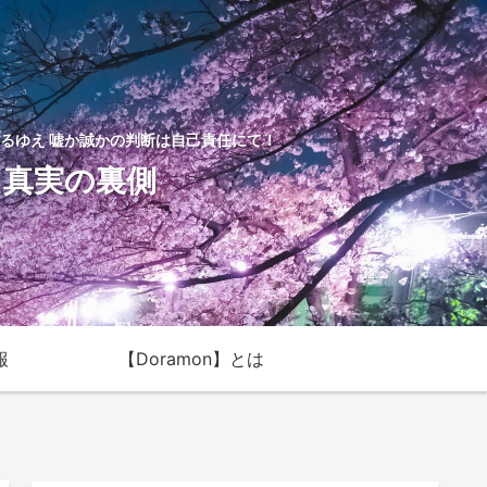
るゆえ 嘘か誠かの判断は自己責任にて！
た真実の裏側
報
【Doramon】とは