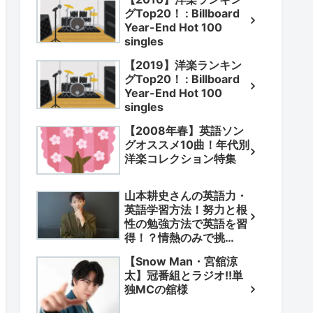
グTop20！ : Billboard
Year-End Hot 100
singles
【2019】洋楽ランキン
グTop20！ : Billboard
Year-End Hot 100
singles
【2008年春】英語ソン
グオススメ10曲！年代別
洋楽コレクション特集
山本耕史さんの英語力・
英語学習方法！努力と根
性の勉強方法で英語を習
得！？情熱のみで挑
戦！？
【Snow Man・宮舘涼
太】冠番組とラジオ!!単
独MCの舘様