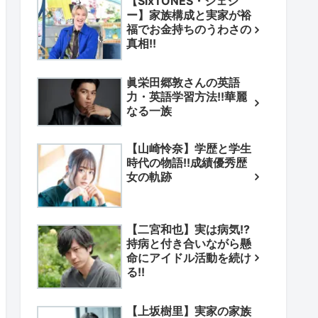
【SixTONES・ジェシ
ー】家族構成と実家が裕
福でお金持ちのうわさの
真相!!
眞栄田郷敦さんの英語
力・英語学習方法!!華麗
なる一族
【山崎怜奈】学歴と学生
時代の物語!!成績優秀歴
女の軌跡
【二宮和也】実は病気!?
持病と付き合いながら懸
命にアイドル活動を続け
る!!
【上坂樹里】実家の家族