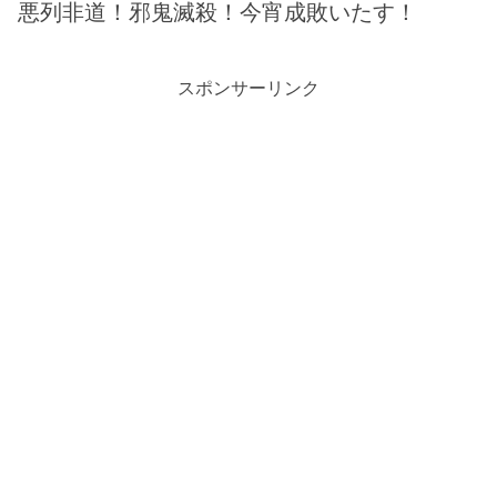
悪列非道！邪鬼滅殺！今宵成敗いたす！
スポンサーリンク