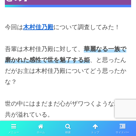
今回は
木村佳乃殿
について調査してみた！
吾輩は木村佳乃殿に対して、
華麗なる一族で
磨かれた感性で世を魅了する姫
、と思ったん
だがお主は木村佳乃殿についてどう思ったか
な？
世の中にはまだまだ心がザワつくような邪鬼
共が溢れている。
メニュー
ホーム
検索
トップ
サイドバー