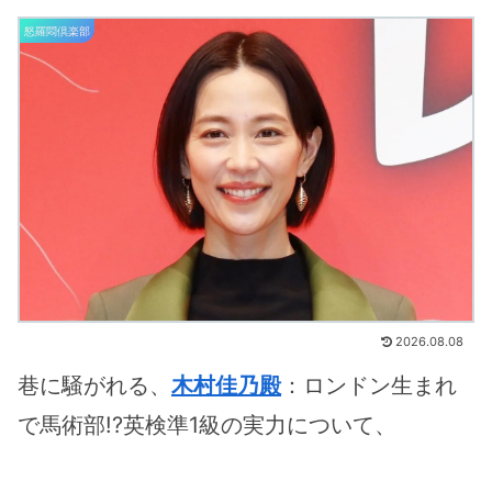
怒羅悶倶楽部
2026.08.08
巷に騒がれる、
木村佳乃殿
：ロンドン生まれ
で馬術部!?英検準1級の実力について、