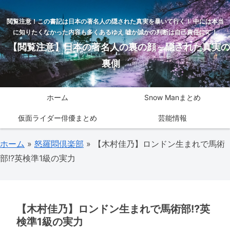
閲覧注意！この書記は日本の著名人の隠された真実を暴いて行く！ 中には本当
に知りたくなかった内容も多くあるゆえ 嘘か誠かの判断は自己責任にて！
【閲覧注意】日本の著名人の裏の顔～隠された真実の
裏側
ホーム
Snow Manまとめ
仮面ライダー俳優まとめ
芸能情報
ホーム
»
怒羅悶倶楽部
»
【木村佳乃】ロンドン生まれで馬術
部!?英検準1級の実力
【木村佳乃】ロンドン生まれで馬術部!?英
検準1級の実力