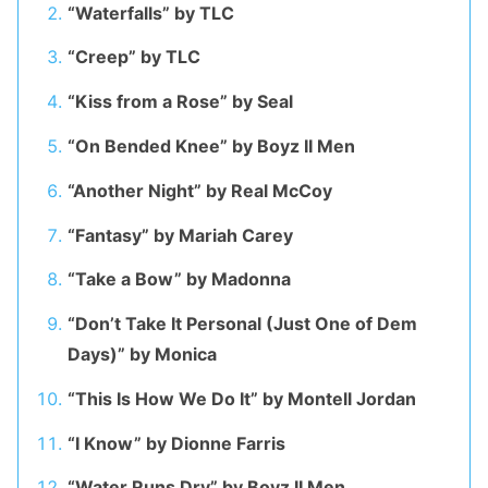
“Waterfalls” by TLC
“Creep” by TLC
“Kiss from a Rose” by Seal
“On Bended Knee” by Boyz II Men
“Another Night” by Real McCoy
“Fantasy” by Mariah Carey
“Take a Bow” by Madonna
“Don’t Take It Personal (Just One of Dem
Days)” by Monica
“This Is How We Do It” by Montell Jordan
“I Know” by Dionne Farris
“Water Runs Dry” by Boyz II Men