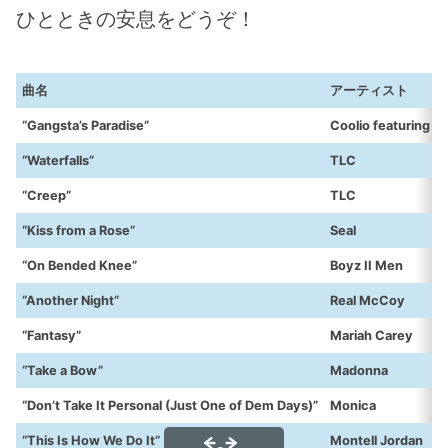
ひとときの安息をどうぞ！
曲名
アーティスト
“Gangsta’s Paradise”
Coolio featuring L.
“Waterfalls”
TLC
“Creep”
TLC
“Kiss from a Rose”
Seal
“On Bended Knee”
Boyz II Men
“Another Night”
Real McCoy
“Fantasy”
Mariah Carey
“Take a Bow”
Madonna
“Don’t Take It Personal (Just One of Dem Days)”
Monica
“This Is How We Do It”
Montell Jordan