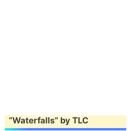
“Waterfalls” by TLC