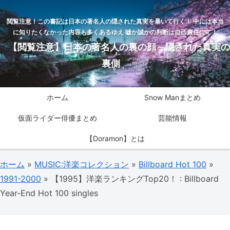
閲覧注意！この書記は日本の著名人の隠された真実を暴いて行く！ 中には本当
に知りたくなかった内容も多くあるゆえ 嘘か誠かの判断は自己責任にて！
【閲覧注意】日本の著名人の裏の顔～隠された真実の
裏側
ホーム
Snow Manまとめ
仮面ライダー俳優まとめ
芸能情報
【Doramon】とは
ホーム
»
MUSIC:洋楽コレクション
»
Billboard Hot 100
»
1991-2000
»
【1995】洋楽ランキングTop20！ : Billboard
Year-End Hot 100 singles