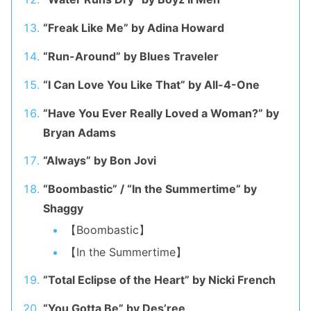
“Freak Like Me” by Adina Howard
“Run-Around” by Blues Traveler
“I Can Love You Like That” by All-4-One
“Have You Ever Really Loved a Woman?” by
Bryan Adams
“Always” by Bon Jovi
“Boombastic” / “In the Summertime” by
Shaggy
【Boombastic】
【In the Summertime】
“Total Eclipse of the Heart” by Nicki French
“You Gotta Be” by Des’ree