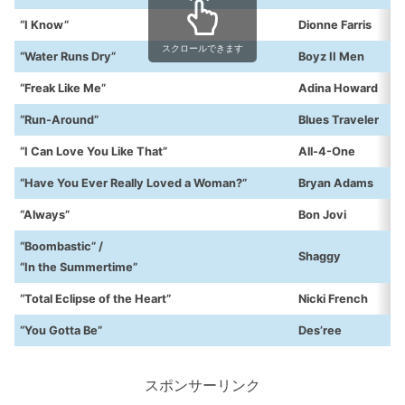
“I Know”
Dionne Farris
スクロールできます
“Water Runs Dry”
Boyz II Men
“Freak Like Me”
Adina Howard
“Run-Around”
Blues Traveler
“I Can Love You Like That”
All-4-One
“Have You Ever Really Loved a Woman?”
Bryan Adams
“Always”
Bon Jovi
“Boombastic” /
Shaggy
“In the Summertime”
“Total Eclipse of the Heart”
Nicki French
“You Gotta Be”
Des’ree
スポンサーリンク