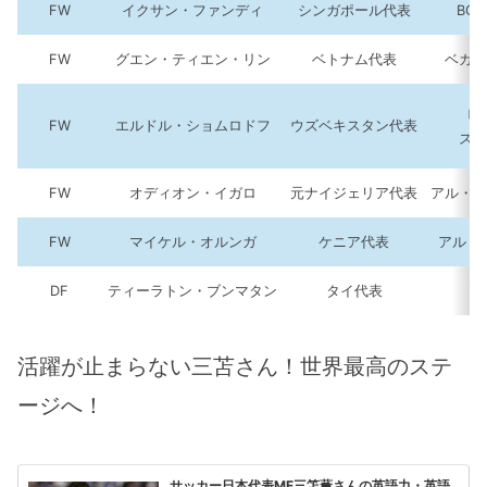
FW
イクサン・ファンディ
シンガポール代表
BG
FW
グエン・ティエン・リン
ベトナム代表
ベカメ
ロ
FW
エルドル・ショムロドフ
ウズベキスタン代表
スペ
FW
オディオン・イガロ
元ナイジェリア代表
アル・ヒ
FW
マイケル・オルンガ
ケニア代表
アル・
DF
ティーラトン・ブンマタン
タイ代表
活躍が止まらない三苫さん！世界最高のステ
ージへ！
サッカー日本代表MF三笘薫さんの英語力・英語