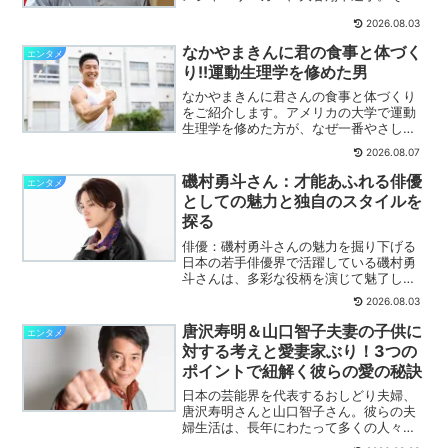
圧倒的な実力と謙虚な性格で、国内外か
2026.08.03
ら絶大な支持を受けています。詳しく解
説します。
なかやまきんに君の食事と体づく
エンタメ
り!!運動生理学を修めた男
なかやまきんに君さんの食事と体づくり
をご紹介します。アメリカの大学で運動
生理学を修めた方が、なぜ一番やさしい
運動を勧めるのか。その理由まで詳しく
2026.08.07
解説します。
磯村勇斗さん：才能あふれる俳優
エンタメ
としての魅力と独自のスタイルを
探る
俳優：磯村勇斗さんの魅力を掘り下げる
日本の若手俳優界で活躍している磯村勇
斗さんは、多彩な役柄を演じて魅了し続
けています。詳しく解説します。
2026.08.03
唐沢寿明＆山口智子夫妻の子供に
エンタメ
対する考えと愛妻家ぶり！3つの
ポイントで紐解く彼らの愛の秘訣
日本の芸能界を代表するおしどり夫婦、
唐沢寿明さんと山口智子さん。彼らの夫
婦生活は、長年にわたって多くの人々に
憧れの的となっています。詳しく解説し