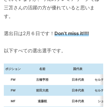
三苫さんの活躍の方が優れていると思いま
す。
選出日は2月６日です！
Don’t miss it!!!!
以下すべての選出選手です。
ポジション
名前
国代表
FW
古橋亨梧
日本代表
セルティ
FW
前田大然
日本代表
セルティ
MF
遠藤航
日本代表
シュツ