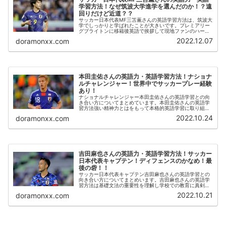
学習方法！なぜ筑波大学進学を選んだのか！？遠
回りだけど近道？？
サッカー日本代表MF三笘薫さんの英語学習方法は、筑波大
学でしっかりと学ばれたことが大きいです。プレミアリー
グブライトンに移籍後英語で挨拶して現地ファンのハート
をがっちりつかみます。コミュニケーションの重要性を理
2022.12.07
doramonxx.com
解してピッチ上で活躍されています。なぜ筑波大学進学を
選んだのか！？遠回りだけど近道？？
本田圭佑さんの英語力・英語学習方法！ナショナ
ルチャレンジャー！世界中でサッカープレー経験
あり！
ナショナルチャレンジャー本田圭佑さんの英語学習との向
き合い方についてまとめています。本田圭佑さんの英語学
習方法強い精神力とはをもって本格的英語学習に取り組ん
だこと朝は５時から初めて２時間は英語に集中することを
2022.10.24
doramonxx.com
習慣とした継続する大切さを理解している
吉田麻也さんの英語力・英語学習方法！サッカー
日本代表キャプテン！ディフェンスのかなめ！最
後の砦！！
サッカー日本代表キャプテン吉田麻也さんの英語学習との
向き合い方についてまとめいます。吉田麻也さんの英語学
習方法は基礎文法の重要性を理解し学校での教育に真剣に
向き合ったスマホのアプリも使用して隙間時間で英語学習
2022.10.21
doramonxx.com
を行ったチャンスは逃さない学習姿勢でのぞんだ