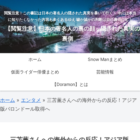
閲覧注意！この書記は日本の著名人の隠された真実を暴いて行く！ 中には本当
に知りたくなかった内容も多くあるゆえ 嘘か誠かの判断は自己責任にて！
【閲覧注意】日本の著名人の裏の顔～隠された真実の
裏側
ホーム
Snow Manまとめ
仮面ライダー俳優まとめ
芸能情報
【Doramon】とは
ホーム
»
エンタメ
»
三苫薫さんへの海外からの反応！アジア
版バロンドール取得へ
三苫薫さんへの海外からの反応！アジア版