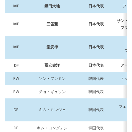
MF
鎌田大地
日本代表
フラ
サン・ジ
MF
三笘薫
日本代表
ブライ
P
MF
堂安律
日本代表
フラ
DF
冨安健洋
日本代表
アーセ
FW
ソン・フンミン
韓国代表
トッテ
FW
チョ・ギュソン
韓国代表
フェネ
DF
キム・ミンジェ
韓国代表
ナ
DF
キム・ヨングォン
韓国代表