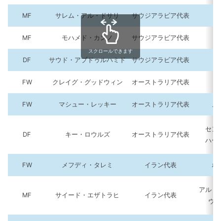
MF
サレム・アル・ドサリ
サウジアラビア代表
MF
モハメド・カンノ
サウジアラビア代表
スクロールできます
DF
サウド・アブドゥルハミド
サウジアラビア代表
FW
クレイグ・グッドウィン
オーストラリア代表
FW
マシュー・レッキー
オーストラリア代表
メ
セン
DF
キー・ロウルズ
オーストラリア代表
ハー
FW
メフディ・タレミ
イラン代表
ポ
アル・
MF
サイード・エザトラヒ
イラン代表
ヴェ