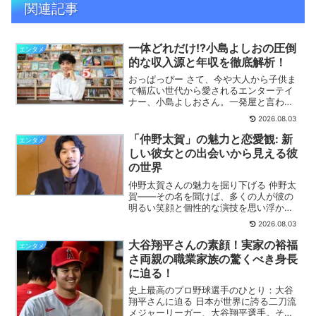
関連記事
一体どれだけ!?小島よしおの圧倒
エンタメ
的な収入源と年収を徹底解析！
おっぱっぴー さて、今や大人から子供ま
で幅広い世代から愛されるエンターテイ
ナー、小島よしおさん。一発屋と言われ
ながらもテレビに出続けている彼の年収
2026.08.03
や月収はいったいどれくらいなのでしょ
うか。詳しく解説します。
「仲野太賀」の魅力と恋愛観: 新
エンタメ
しい彼女との出会いから見える彼
の世界
仲野太賀さんの魅力を掘り下げる 仲野太
賀――その名を聞けば、多くの人が彼の
明るい笑顔と個性的な演技を思い浮かべ
るでしょう。詳しく解説します。
2026.08.03
大谷翔平さんの素顔！実家の裕福
エンタメ
さ両親の職業家族の驚くべき身長
に迫る！
史上最高のプロ野球選手のひとり：大谷
翔平さんに迫る 日本が世界に誇る二刀流
メジャーリーガー、大谷翔平選手。その