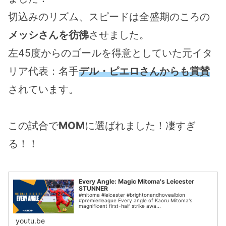
切込みのリズム、スピードは全盛期のころの
メッシさんを彷彿
させました。
左45度からのゴールを得意としていた元イタ
リア代表：名手
デル・ピエロさんからも賞賛
されています。
この試合で
MOM
に選ばれました！凄すぎ
る！！
Every Angle: Magic Mitoma's Leicester
STUNNER
#mitoma #leicester #brightonandhovealbion
#premierleague Every angle of Kaoru Mitoma's
magnificent first-half strike awa...
youtu.be