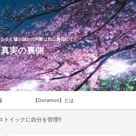
るゆえ 嘘か誠かの判断は自己責任にて！
た真実の裏側
報
【Doramon】とは
ストイックに自分を管理!!