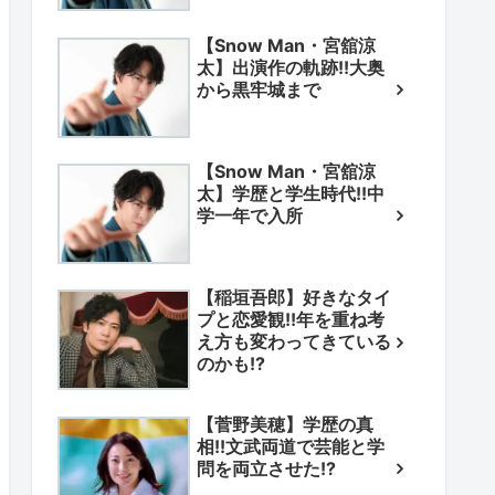
【Snow Man・宮舘涼
太】出演作の軌跡!!大奥
から黒牢城まで
【Snow Man・宮舘涼
太】学歴と学生時代!!中
学一年で入所
【稲垣吾郎】好きなタイ
プと恋愛観!!年を重ね考
え方も変わってきている
のかも!?
【菅野美穂】学歴の真
相!!文武両道で芸能と学
問を両立させた!?