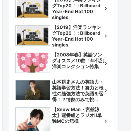
グTop20！ : Billboard
Year-End Hot 100
singles
【2019】洋楽ランキン
グTop20！ : Billboard
Year-End Hot 100
singles
【2008年春】英語ソン
グオススメ10曲！年代別
洋楽コレクション特集
山本耕史さんの英語力・
英語学習方法！努力と根
性の勉強方法で英語を習
得！？情熱のみで挑
戦！？
【Snow Man・宮舘涼
太】冠番組とラジオ!!単
独MCの舘様