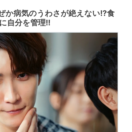
なぜか病気のうわさが絶えない!?食
自分を管理!!