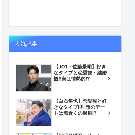
人気記事
【JO1・佐藤景瑚】好き
なタイプと恋愛観・結婚
観!!実は情熱的!?
【白石隼也】恋愛観と好
きなタイプ!!理想のデー
トは海近くの温泉!?