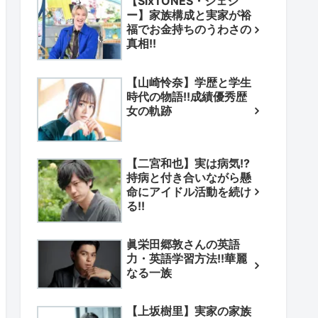
【SixTONES・ジェシ
ー】家族構成と実家が裕
福でお金持ちのうわさの
真相!!
【山崎怜奈】学歴と学生
時代の物語!!成績優秀歴
女の軌跡
【二宮和也】実は病気!?
持病と付き合いながら懸
命にアイドル活動を続け
る!!
眞栄田郷敦さんの英語
力・英語学習方法!!華麗
なる一族
【上坂樹里】実家の家族