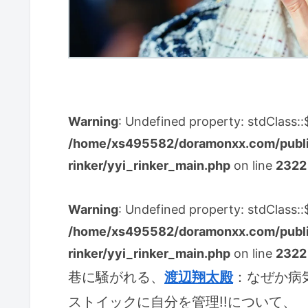
Warning
: Undefined property: stdClass:
/home/xs495582/doramonxx.com/public
rinker/yyi_rinker_main.php
on line
2322
Warning
: Undefined property: stdClass:
/home/xs495582/doramonxx.com/public
rinker/yyi_rinker_main.php
on line
2322
巷に騒がれる、
渡辺翔太殿
：なぜか病
ストイックに自分を管理!!について、