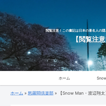
閲覧注意！この書記は日本の著名人の隠
【閲覧注意
ホーム
Sno
ホーム
»
怒羅悶倶楽部
»
【Snow Man・渡辺