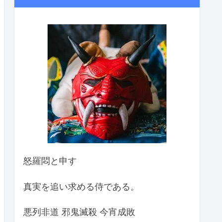
怒羅悶と申す
真実を追い求める侍である。
悪列非道 邪鬼滅殺 今宵成敗