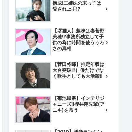
構成!三姉妹の末っ子は
愛され上手!?
【堺雅人】趣味は妻菅野
美穂!?事務所独立して子
供の為に時間を使ううわ
さの真相
【菅田将暉】推定年収は
大台突破!?俳優だけでな
く歌手としても大活躍!!
【菊池風磨】インテリジ
ャニーズ!!櫻井翔先輩(ア
ニキ)を慕う
【2010】洋楽ランキン