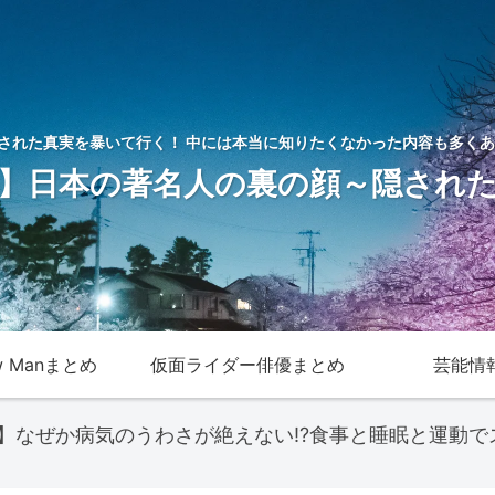
された真実を暴いて行く！ 中には本当に知りたくなかった内容も多くあ
】日本の著名人の裏の顔～隠され
w Manまとめ
仮面ライダー俳優まとめ
芸能情
翔太】なぜか病気のうわさが絶えない!?食事と睡眠と運動で