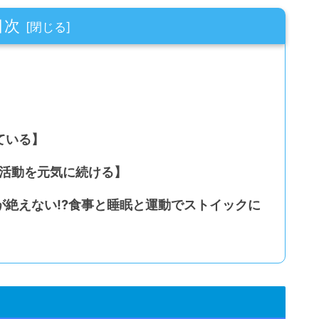
目次
】
ている】
ル活動を元気に続ける】
絶えない!?食事と睡眠と運動でストイックに