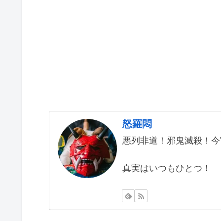
怒羅悶
悪列非道！邪鬼滅殺！今
真実はいつもひとつ！