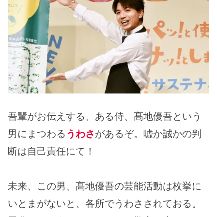
吾輩がお伝えする、ある侍、髙地優吾という
男にまつわる
うわさ
があるぞ。嘘か誠かの判
断は自己責任にて！
未来、この男、髙地優吾の芸能活動は枚挙に
いとまがないと、各所でうわさされておる。