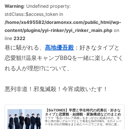
Warning
: Undefined property:
stdClass::$access_token in
/home/xs495582/doramonxx.com/public_html/wp-
content/plugins/yyi-rinker/yyi_rinker_main.php
on
line
2322
巷に騒がれる、
髙地優吾殿
：好きなタイプと
恋愛観!!温泉キャンプBBQを一緒に楽しんでく
れる人が理想!?について、
悪列非道！邪鬼滅殺！今宵成敗いたす！
【SixTONES】学歴と学生時代の武勇伝・好きな
タイプと恋愛観・結婚観・家族構成などのまとめ
ドラマ『私立バカレア高校』をきっかけに結成された、非
常に仲の良いグループとして有名なSixTONES。そのメンバ
ーそれぞれの情報をまとめたページでござる。存分に楽し
まれるがよろしい！