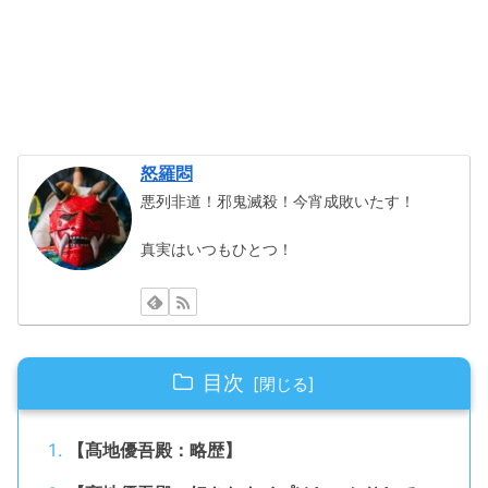
怒羅悶
悪列非道！邪鬼滅殺！今宵成敗いたす！
真実はいつもひとつ！
目次
【髙地優吾殿：略歴】