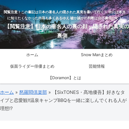
閲覧注意！この書記は日本の著名人の隠された真実を暴いて行く！ 中には本当
に知りたくなかった内容も多くあるゆえ 嘘か誠かの判断は自己責任にて！
【閲覧注意】日本の著名人の裏の顔～隠された真実の
裏側
ホーム
Snow Manまとめ
仮面ライダー俳優まとめ
芸能情報
【Doramon】とは
ホーム
»
怒羅悶倶楽部
»
【SixTONES・髙地優吾】好きなタ
イプと恋愛観!!温泉キャンプBBQを一緒に楽しんでくれる人が
理想!?