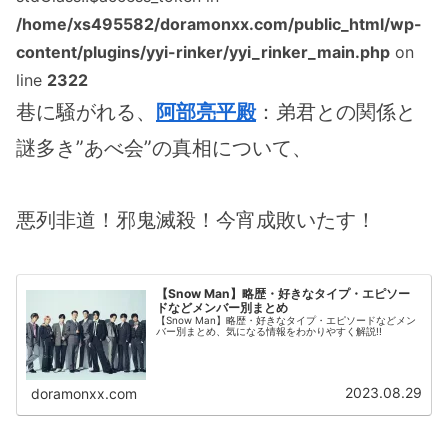
/home/xs495582/doramonxx.com/public_html/wp-
content/plugins/yyi-rinker/yyi_rinker_main.php
on
line
2322
巷に騒がれる、
阿部亮平殿
：弟君との関係と
謎多き”あべ会”の真相について、
悪列非道！邪鬼滅殺！今宵成敗いたす！
【Snow Man】略歴・好きなタイプ・エピソー
ドなどメンバー別まとめ
【Snow Man】略歴・好きなタイプ・エピソードなどメン
バー別まとめ、気になる情報をわかりやすく解説!!
2023.08.29
doramonxx.com