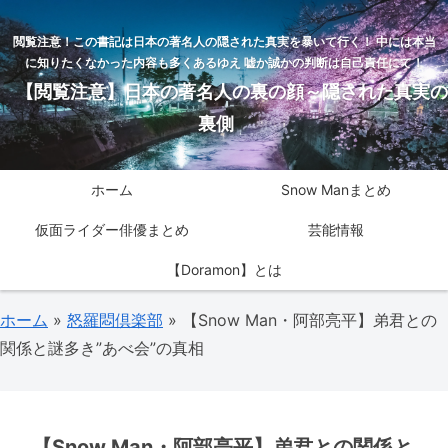
閲覧注意！この書記は日本の著名人の隠された真実を暴いて行く！ 中には本当
に知りたくなかった内容も多くあるゆえ 嘘か誠かの判断は自己責任にて！
【閲覧注意】日本の著名人の裏の顔～隠された真実の
裏側
ホーム
Snow Manまとめ
仮面ライダー俳優まとめ
芸能情報
【Doramon】とは
ホーム
»
怒羅悶倶楽部
»
【Snow Man・阿部亮平】弟君との
関係と謎多き”あべ会”の真相
【Snow Man・阿部亮平】弟君との関係と