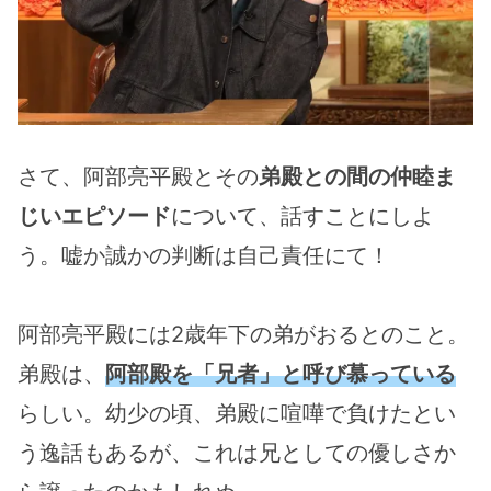
さて、阿部亮平殿とその
弟殿との間の仲睦ま
じいエピソード
について、話すことにしよ
う。嘘か誠かの判断は自己責任にて！
阿部亮平殿には2歳年下の弟がおるとのこと。
弟殿は、
阿部殿を「兄者」と呼び慕っている
らしい。幼少の頃、弟殿に喧嘩で負けたとい
う逸話もあるが、これは兄としての優しさか