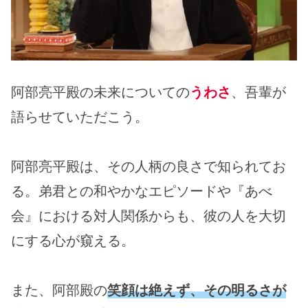
阿部亮平殿の未来についての
うわさ
、吾輩が
語らせていただこう。
阿部亮平殿は、その人柄の良さで知られてお
る。弟君との和やかなエピソードや『あべ
会』における対人関係からも、彼の人を大切
にする心が窺える。
また、阿部殿の
笑顔は絶えず、その明るさが