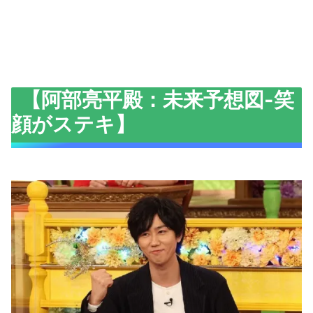
【阿部亮平殿：未来予想図-笑
顔がステキ】