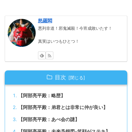
怒羅悶
悪列非道！邪鬼滅殺！今宵成敗いたす！
真実はいつもひとつ！
目次
【阿部亮平殿：略歴】
【阿部亮平殿：弟君とは非常に仲が良い】
【阿部亮平殿：あべ会の謎】
【阿部亮平殿：未来予想図-笑顔がステキ】