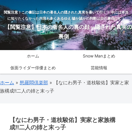
閲覧注意！この書記は日本の著名人の隠された真実を暴いて行く！ 中には本当
に知りたくなかった内容も多くあるゆえ 嘘か誠かの判断は自己責任にて！
【閲覧注意】日本の著名人の裏の顔～隠された真実の
裏側
ホーム
Snow Manまとめ
仮面ライダー俳優まとめ
芸能情報
ホーム
»
怒羅悶倶楽部
»
【なにわ男子・道枝駿佑】実家と家
族構成!!二人の姉と末っ子
【なにわ男子・道枝駿佑】実家と家族構
成!!二人の姉と末っ子