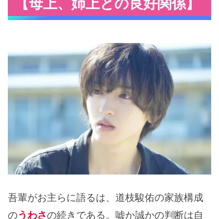
【母上、姉上との良好関係】
吾輩がお主らに語るは、道枝駿佑の家族構成
の
うわさ
の続きである。嘘か誠かの判断は自