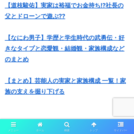
【道枝駿佑】実家は裕福でお金持ち!?社長の
父とドローンで遊ぶ??
【なにわ男子】学歴と学生時代の武勇伝・好
きなタイプと恋愛観・結婚観・家族構成など
のまとめ
【まとめ】芸能人の実家と家族構成 一覧！家
族の支えを掘り下げる
メニュー
ホーム
検索
トップ
サイドバー