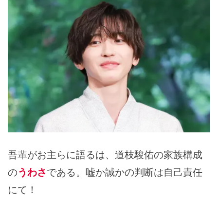
吾輩がお主らに語るは、道枝駿佑の家族構成
の
うわさ
である。嘘か誠かの判断は自己責任
にて！