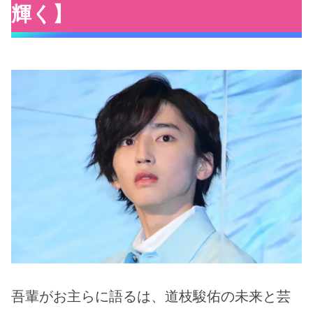
輝く】
吾輩がお主らに語るは、道枝駿佑の未来と芸