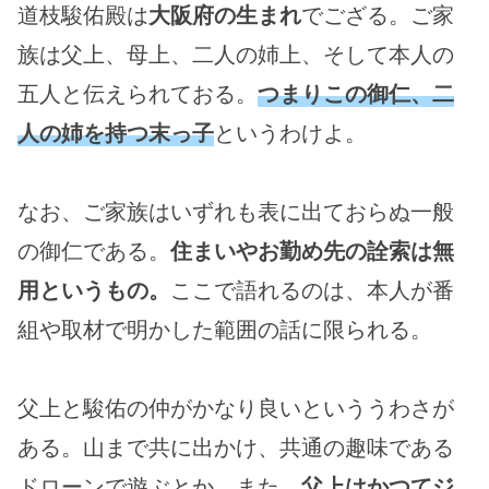
道枝駿佑殿は
大阪府の生まれ
でござる。ご家
族は父上、母上、二人の姉上、そして本人の
五人と伝えられておる。
つまりこの御仁、二
人の姉を持つ末っ子
というわけよ。
なお、ご家族はいずれも表に出ておらぬ一般
の御仁である。
住まいやお勤め先の詮索は無
用というもの。
ここで語れるのは、本人が番
組や取材で明かした範囲の話に限られる。
父上と駿佑の仲がかなり良いといううわさが
ある。山まで共に出かけ、共通の趣味である
ドローンで遊ぶとか。また、
父上はかつてジ