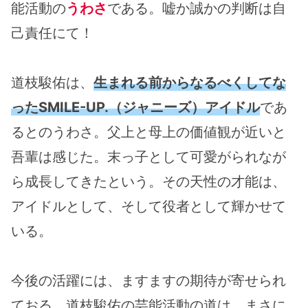
能活動の
うわさ
である。嘘か誠かの判断は自
己責任にて！
道枝駿佑は、
生まれる前からなるべくしてな
ったSMILE-UP.（ジャニーズ）アイドル
であ
るとのうわさ。父上と母上の価値観が近いと
吾輩は感じた。末っ子として可愛がられなが
ら成長してきたという。その天性の才能は、
アイドルとして、そして役者として輝かせて
いる。
今後の活躍には、ますますの期待が寄せられ
ておる。道枝駿佑の芸能活動の道は、まさに