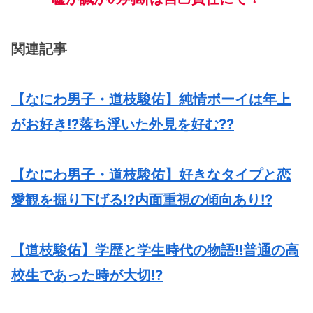
関連記事
【なにわ男子・道枝駿佑】純情ボーイは年上
がお好き!?落ち浮いた外見を好む??
【なにわ男子・道枝駿佑】好きなタイプと恋
愛観を掘り下げる!?内面重視の傾向あり!?
【道枝駿佑】学歴と学生時代の物語!!普通の高
校生であった時が大切!?