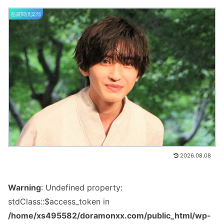
怒羅悶倶楽部
2026.08.08
Warning
: Undefined property:
stdClass::$access_token in
/home/xs495582/doramonxx.com/public_html/wp-