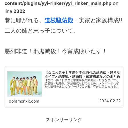
content/plugins/yyi-rinker/yyi_rinker_main.php
on
line
2322
巷に騒がれる、
道枝駿佑殿
：実家と家族構成!!
二人の姉と末っ子について、
悪列非道！邪鬼滅殺！今宵成敗いたす！
【なにわ男子】学歴と学生時代の武勇伝・好きな
タイプと恋愛観・結婚観・家族構成などのまとめ
【なにわ男子】学歴と学生時代の武勇伝・好きなタイプと
恋愛観・結婚観・家族構成などのまとめ、メンバーそれぞ
れの情報をまとめたページでござる。存分に楽しまれるが
よろしい！
2024.02.22
doramonxx.com
スポンサーリンク