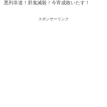
悪列非道！邪鬼滅殺！今宵成敗いたす！
スポンサーリンク