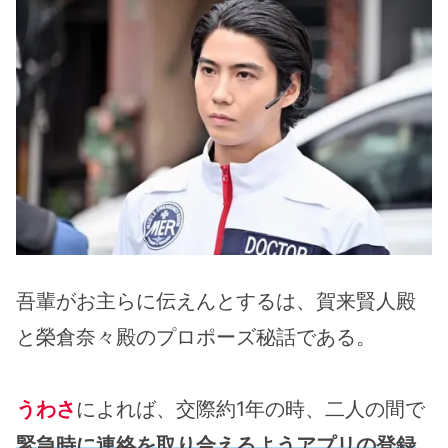
吾輩がお主らに伝えんとするは、賀来賢人殿
と榮倉奈々殿のプロポーズ秘話である。
うわさ
によれば、交際約1年の時、二人の間で
緊急時に連絡を取り合えるようアプリの登録