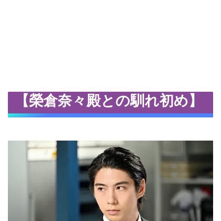
【榮倉奈々殿との馴れ初め】