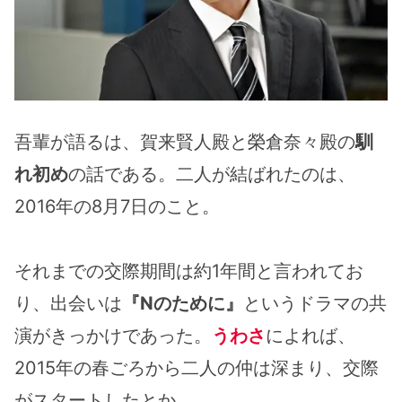
吾輩が語るは、賀来賢人殿と榮倉奈々殿の
馴
れ初め
の話である。二人が結ばれたのは、
2016年の8月7日のこと。
それまでの交際期間は約1年間と言われてお
り、出会いは
『Nのために』
というドラマの共
演がきっかけであった。
うわさ
によれば、
2015年の春ごろから二人の仲は深まり、交際
がスタートしたとか。