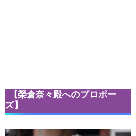
【榮倉奈々殿へのプロポー
ズ】