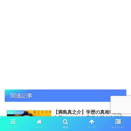
関連記事
【満島真之介】学歴の真相!!生徒
怒羅悶倶楽部
会長はバスケな青春を送り自転車
で日本一周した??
メニュー
ホーム
検索
トップ
サイドバー
吾輩が語ろうとするのは、満島真之介と