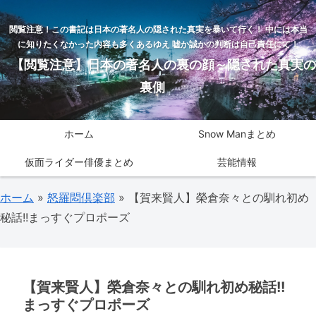
閲覧注意！この書記は日本の著名人の隠された真実を暴いて行く！ 中には本当
に知りたくなかった内容も多くあるゆえ 嘘か誠かの判断は自己責任にて！
【閲覧注意】日本の著名人の裏の顔～隠された真実の
裏側
ホーム
Snow Manまとめ
仮面ライダー俳優まとめ
芸能情報
ホーム
»
怒羅悶倶楽部
»
【賀来賢人】榮倉奈々との馴れ初め
秘話!!まっすぐプロポーズ
【賀来賢人】榮倉奈々との馴れ初め秘話!!
まっすぐプロポーズ