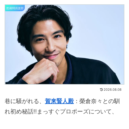
怒羅悶倶楽部
2026.08.08
巷に騒がれる、
賀来賢人殿
：榮倉奈々との馴
れ初め秘話!!まっすぐプロポーズについて、