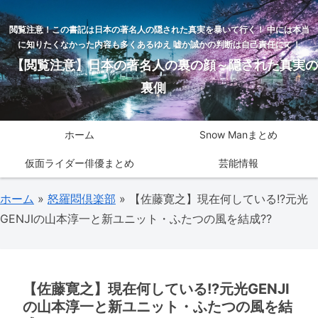
閲覧注意！この書記は日本の著名人の隠された真実を暴いて行く！ 中には本当
に知りたくなかった内容も多くあるゆえ 嘘か誠かの判断は自己責任にて！
【閲覧注意】日本の著名人の裏の顔～隠された真実の
裏側
ホーム
Snow Manまとめ
仮面ライダー俳優まとめ
芸能情報
ホーム
»
怒羅悶倶楽部
»
【佐藤寛之】現在何している!?元光
GENJIの山本淳一と新ユニット・ふたつの風を結成??
【佐藤寛之】現在何している!?元光GENJI
の山本淳一と新ユニット・ふたつの風を結