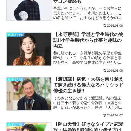
ザコン疑惑も
吾輩が耳にしたうわさが、一つお主らに
伝えたいのじゃ。「水川かたまり」、こ
の名を聞いて、お主らはどう思うかの
う？水川かたまり、めっぽうやばいぞ。
2026.08.08
詳しく解説いたす。
【永野芽郁】学歴と学生時代の物
怒羅悶倶楽部
語!!小学生時代から仕事と趣味の
両立
巷に騒がれる、永野芽郁殿の学歴と学生
時代について。小学生の頃から仕事と学
びを並べ、高校では先達に学んだとい
う。その日々を詳しく解説いたす。
2026.08.05
【渡辺謙】病気・大病を乗り越え
怒羅悶倶楽部
て輝き続ける偉大なるハリウッド
俳優の生き様!!
うわさとなるであろう渡辺謙、彼の過去
には三十の若さで急性骨髄性白血病との
厳しい戦いがあったと。映画 『天と地
と』 の撮影の最中、病魔が渡辺謙を襲
2026.08.07
う。詳しく解説いたす。
【岡山天音】好きなタイプと恋愛
怒羅悶倶楽部
観・結婚観!!超個性的な考え方は