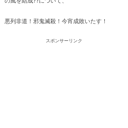
の風を結成??について、
悪列非道！邪鬼滅殺！今宵成敗いたす！
スポンサーリンク