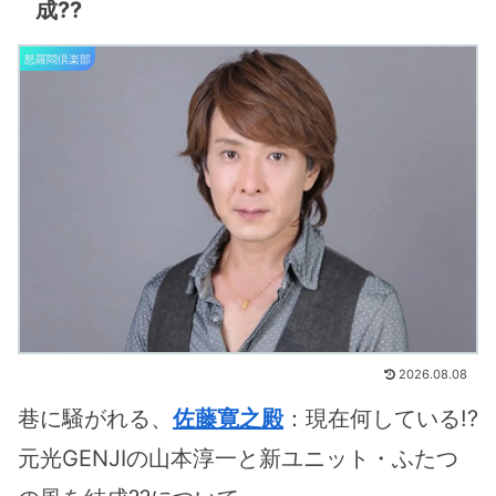
成??
怒羅悶倶楽部
2026.08.08
巷に騒がれる、
佐藤寛之殿
：現在何している!?
元光GENJIの山本淳一と新ユニット・ふたつ