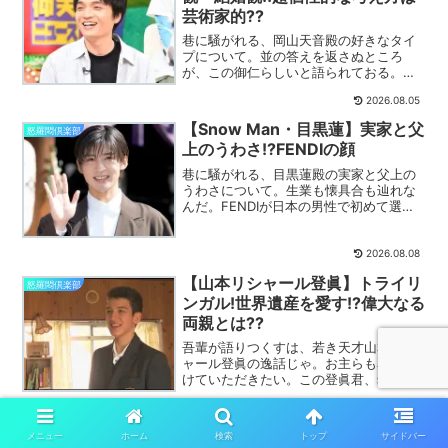
芸術家的??
巷に騒がれる、岡山天音殿の好きなタイ
プについて。並の答えを返さぬところ
が、この御仁らしいと語られておる。そ
の恋愛観と結婚観を詳しく解説いたす。
2026.08.05
【Snow Man・目黒蓮】実家と父
怒羅悶倶楽部
上のうわさ!?FENDIの顔
巷に騒がれる、目黒蓮殿の実家と父上の
うわさについて。生業も懐具合も辿れな
んだ。FENDIが日本の男性で初めて選ん
だ話まで詳しく解説いたす。
2026.08.08
【山本リシャール登眞】トライリ
怒羅悶倶楽部
ンガル!世界遺産を愛す!?偉大なる
両親とは??
吾輩が語りつくすは、若き天才山本リシ
ャール登眞の逸話じゃ。お主らも耳を傾
けていただきたい。この登眞君、幼稚園
の頃から困難を楽しむ習慣があったとい
2026.08.08
う。詳しく解説いたす。
メニュー
ホーム
検索
トップ
サイドバー