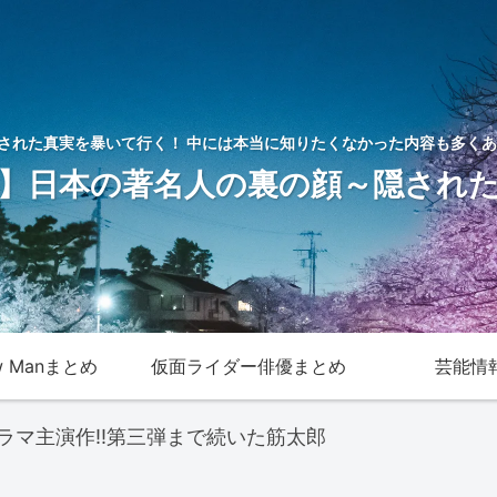
された真実を暴いて行く！ 中には本当に知りたくなかった内容も多くあ
】日本の著名人の裏の顔～隠され
w Manまとめ
仮面ライダー俳優まとめ
芸能情
ラマ主演作!!第三弾まで続いた筋太郎