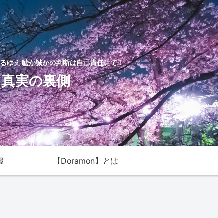
るゆえ 嘘か誠かの判断は自己責任にて！
た真実の裏側
報
【Doramon】とは