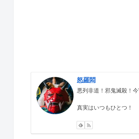
怒羅悶
悪列非道！邪鬼滅殺！今
真実はいつもひとつ！