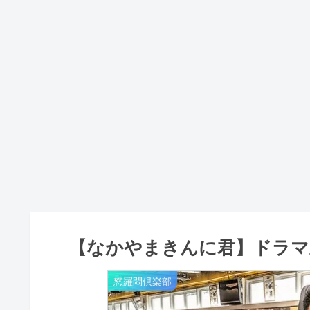
【なかやまきんに君】ドラマ
怒羅悶倶楽部