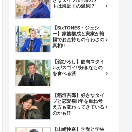
きなタイプ!!理想のデー
トは海近くの温泉!?
【SixTONES・ジェシ
ー】家族構成と実家が裕
福でお金持ちのうわさの
真相!!
【舘ひろし】筋肉スタイ
ルがスゴイ!!好きなもの
を食べる派
【稲垣吾郎】好きなタイ
プと恋愛観!!年を重ね考
え方も変わってきている
のかも!?
【山崎怜奈】学歴と学生