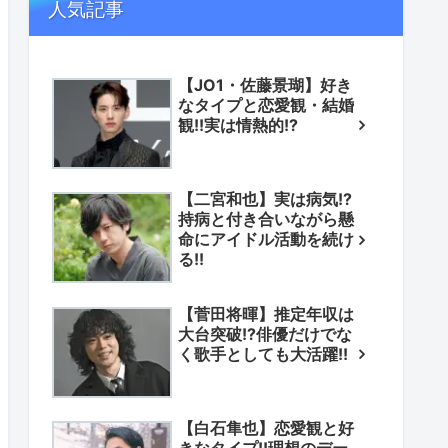
人気記事
【JO1・佐藤景瑚】好き
なタイプと恋愛観・結婚
観!!実は情熱的!?
【二宮和也】実は病気!?
持病と付き合いながら懸
命にアイドル活動を続け
る!!
【菅田将暉】推定年収は
大台突破!?俳優だけでな
く歌手としても大活躍!!
【白石隼也】恋愛観と好