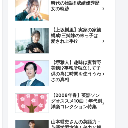
時代の物語!!成績優秀歴
女の軌跡
【上坂樹里】実家の家族
構成!三姉妹の末っ子は
愛され上手!?
【堺雅人】趣味は妻菅野
美穂!?事務所独立して子
供の為に時間を使ううわ
さの真相
【2008年春】英語ソン
グオススメ10曲！年代別
洋楽コレクション特集
山本耕史さんの英語力・
英語学習方法！努力と根