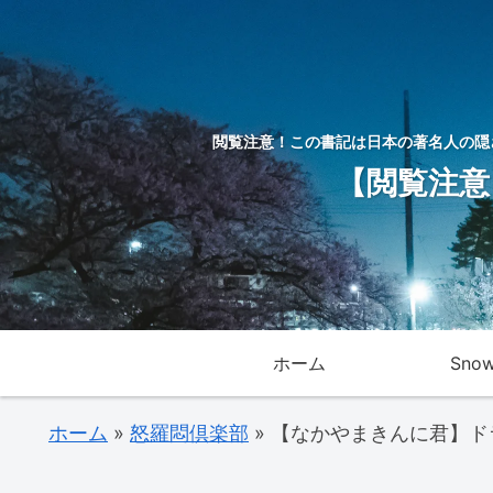
閲覧注意！この書記は日本の著名人の隠
【閲覧注意
ホーム
Sno
ホーム
»
怒羅悶倶楽部
»
【なかやまきんに君】ド