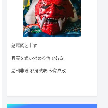
怒羅悶と申す
真実を追い求める侍である。
悪列非道 邪鬼滅殺 今宵成敗