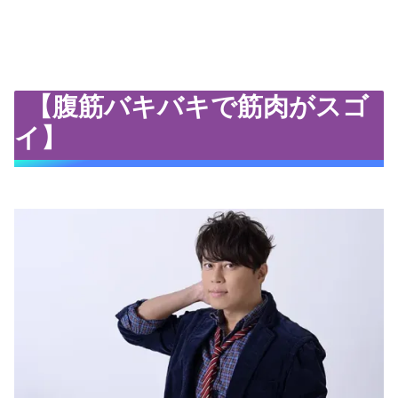
【腹筋バキバキで筋肉がスゴ
イ】