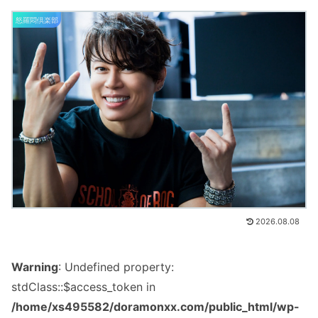
怒羅悶倶楽部
2026.08.08
Warning
: Undefined property:
stdClass::$access_token in
/home/xs495582/doramonxx.com/public_html/wp-