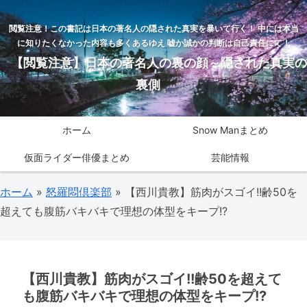
閲覧注意！この書記は日本の著名人の隠された真実を暴いて行く！ 中には本当
に知りたくなかった内容も多くあるゆえ 嘘か誠かの判断は自己責任にて！
【閲覧注意】日本の著名人の裏の顔～隠された真実の
裏側
ホーム
Snow Manまとめ
仮面ライダー俳優まとめ
芸能情報
ホーム
»
怒羅悶倶楽部
»
【西川貴教】筋肉がスゴイ!!齢50を
超えても腹筋バキバキで理想の体型をキープ!?
【西川貴教】筋肉がスゴイ!!齢50を超えて
も腹筋バキバキで理想の体型をキープ!?