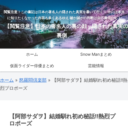
閲覧注意！この書記は日本の著名人の隠された真実を暴いて行く！ 中には本当
に知りたくなかった内容も多くあるゆえ 嘘か誠かの判断は自己責任にて！
【閲覧注意】日本の著名人の裏の顔～隠された真実の
裏側
ホーム
Snow Manまとめ
仮面ライダー俳優まとめ
芸能情報
ホーム
»
怒羅悶倶楽部
»
【阿部サダヲ】結婚馴れ初め秘話!!熱
烈プロポーズ
【阿部サダヲ】結婚馴れ初め秘話!!熱烈プ
ロポーズ