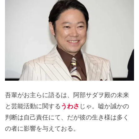
吾輩がお主らに語るは、阿部サダヲ殿の未来
と芸能活動に関する
うわさ
じゃ。嘘か誠かの
判断は自己責任にて、だが彼の生き様は多く
の者に影響を与えておる。