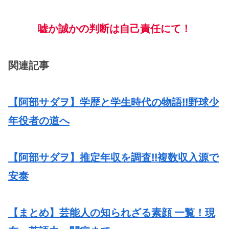
嘘か誠かの判断は自己責任にて！
関連記事
【阿部サダヲ】学歴と学生時代の物語!!野球少
年役者の道へ
【阿部サダヲ】推定年収を調査!!複数収入源で
安泰
【まとめ】芸能人の知られざる素顔 一覧！現