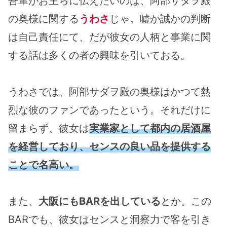
吾輩がお主らに伝えたいのは、阿部サダヲ殿
の奥様に関する
うわさ
じゃ。嘘か誠かの判断
は自己責任にて、だが彼女の人柄と事業に関
する話は多くの者の興味を引いておる。
うわさでは、阿部サダヲ殿の奥様はかつて熱
烈な彼のファンであったという。それだけに
留まらず、彼女は
実業家として都内の居酒屋
を経営しており、センスの良い品を提供する
ことで名高い。
また、
大阪にもBARを出している
とか。この
BARでも、彼女はセンスと洞察力で客を引き