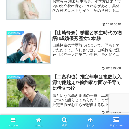
お主らも興味 松本若菜、小学校は米子市
内の公立校出身とのうわさがある。具体
的な校名は不明ながら、その学校におい
て非常に元気な子供であったようだ。詳
しく解説いたす。
2026.08.10
【山崎怜奈】学歴と学生時代の物
怒羅悶倶楽部
語!!成績優秀歴女の軌跡
山崎怜奈の学歴前期について、語らせて
いただくぞ。うわさでは、山崎怜奈は江
戸川区立一之江第二小学校出身と聞く。
小学校の時、4、5年生にて手芸部に所属
し、6年生の折は吹奏楽部にてトロンボー
ンを担当したという。詳しく解説いた
2026.08.09
す。
【二宮和也】推定年収は複数収入
怒羅悶倶楽部
源で億越え!?倹約家な面が子育て
に役立つ!?
嵐という名高き集団の一員、二宮和也殿
について語らせてもらおう。まず、その
推定年収がお主らが想像する以上に桁が
違うぞ。億越えなどといううわさが飛び
2026.08.08
交っておる。詳しく解説いたす。
【やす子（芸人）】学歴と武勇
怒羅悶倶楽部
伝!?中学は水泳高校は柔道で結果
メニュー
ホーム
検索
トップ
サイドバー