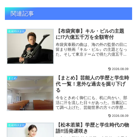
関連記事
【布袋寅泰】キル・ビルの主題
怒羅悶倶楽部
に!?六億五千万を全額寄付
布袋寅泰殿の曲は、海の外の監督の目に
留まり映画『キル・ビル』の主題となっ
た。そして東京ドームで得た六億五千万
を全額寄付しておられる。詳しく解説い
たす。
2026.08.09
【まとめ】芸能人の学歴と学生時
まとめ
代 一覧！意外な過去を掘り下げ
る
今をときめく御仁にも、机に向かい、部
活に汗を流した日々があった。当書記に
て調べ上げた、芸能世界の方々の学歴と
学生時代の記事をここにまとめた。詳し
2026.08.09
く解説いたす。
【松本若菜】学歴と学生時代の物
怒羅悶倶楽部
語!!活発遅咲き