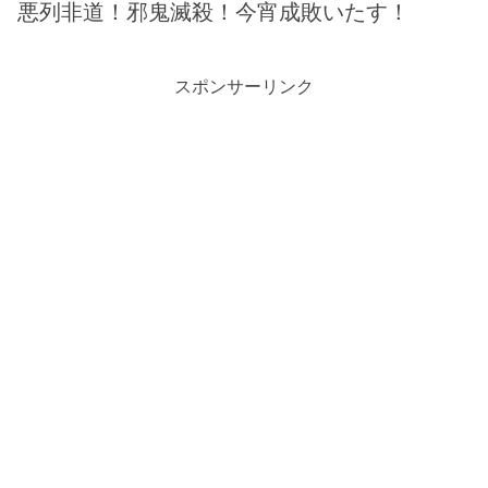
悪列非道！邪鬼滅殺！今宵成敗いたす！
スポンサーリンク