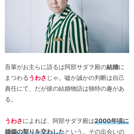
吾輩がお主らに語るは阿部サダヲ殿の
結婚
に
まつわる
うわさ
じゃ。嘘か誠かの判断は自己
責任にて、だが彼の結婚物語は独特の趣があ
る。
うわさ
によれば、阿部サダヲ殿は
2000年頃に
婚姻の契りを交わした
という。その出会いの