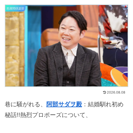
怒羅悶倶楽部
2026.08.08
巷に騒がれる、
阿部サダヲ殿
：結婚馴れ初め
秘話!!熱烈プロポーズについて、