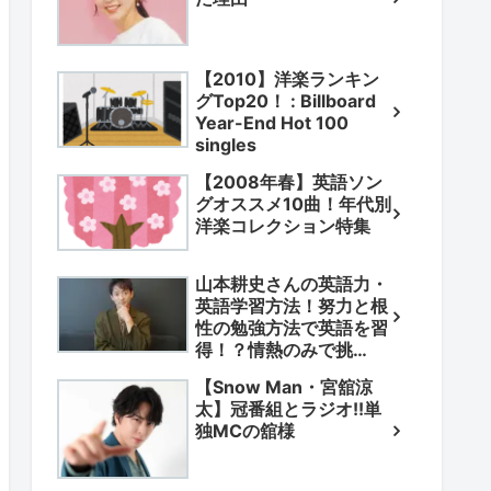
【2010】洋楽ランキン
グTop20！ : Billboard
Year-End Hot 100
singles
【2008年春】英語ソン
グオススメ10曲！年代別
洋楽コレクション特集
山本耕史さんの英語力・
英語学習方法！努力と根
性の勉強方法で英語を習
得！？情熱のみで挑
戦！？
【Snow Man・宮舘涼
太】冠番組とラジオ!!単
独MCの舘様