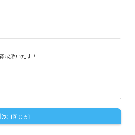
宵成敗いたす！
目次