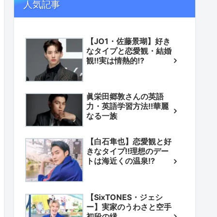
人気記事
【JO1・佐藤景瑚】好き
なタイプと恋愛観・結婚
観!!実は情熱的!?
眞栄田郷敦さんの英語
力・英語学習方法!!華麗
なる一族
【白石隼也】恋愛観と好
きなタイプ!!理想のデー
トは海近くの温泉!?
【SixTONES・ジェシ
ー】実家のうわさと空手
初段の縁