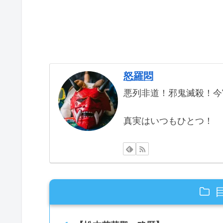
怒羅悶
悪列非道！邪鬼滅殺！今
真実はいつもひとつ！