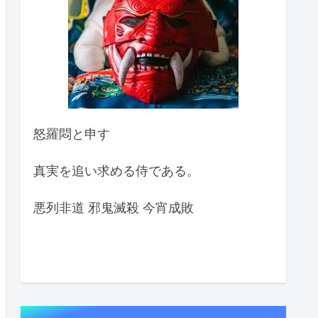
怒羅悶と申す
真実を追い求める侍である。
悪列非道 邪鬼滅殺 今宵成敗