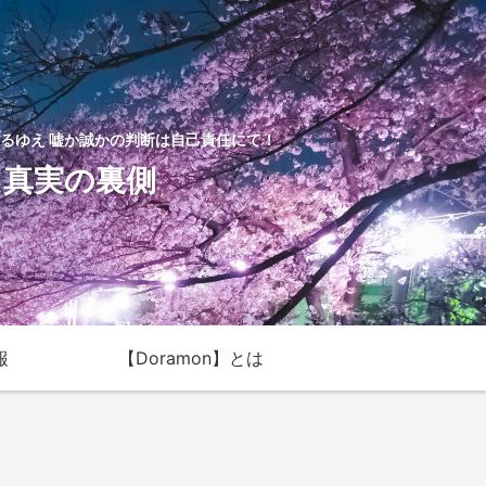
るゆえ 嘘か誠かの判断は自己責任にて！
た真実の裏側
報
【Doramon】とは