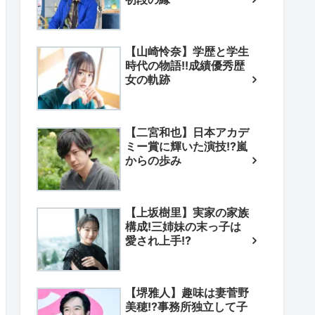
【山崎怜奈】学歴と学生
時代の物語!!成績優秀歴
女の軌跡
【二宮和也】日本アカデ
ミー賞に輝いた演技!?嵐
からの歩み
【上坂樹里】実家の家族
構成!三姉妹の末っ子は
愛され上手!?
【堺雅人】趣味は妻菅野
美穂!?事務所独立して子