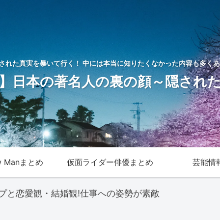
された真実を暴いて行く！ 中には本当に知りたくなかった内容も多くあ
】日本の著名人の裏の顔～隠され
w Manまとめ
仮面ライダー俳優まとめ
芸能情
プと恋愛観・結婚観!仕事への姿勢が素敵