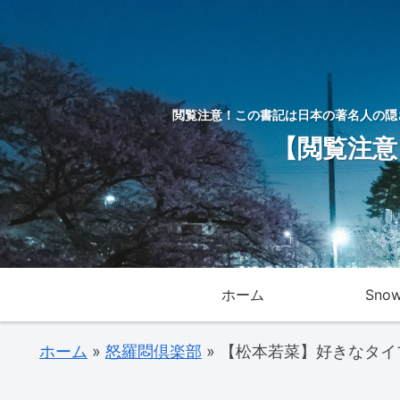
閲覧注意！この書記は日本の著名人の隠
【閲覧注意
ホーム
Sno
ホーム
»
怒羅悶倶楽部
»
【松本若菜】好きなタイ