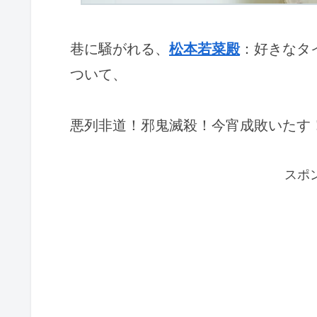
巷に騒がれる、
松本若菜殿
：好きなタ
ついて、
悪列非道！邪鬼滅殺！今宵成敗いたす
スポ