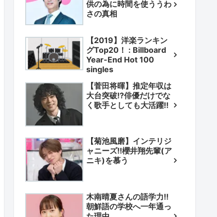
供の為に時間を使ううわ
さの真相
【2019】洋楽ランキン
グTop20！ : Billboard
Year-End Hot 100
singles
【菅田将暉】推定年収は
大台突破!?俳優だけでな
く歌手としても大活躍!!
【菊池風磨】インテリジ
ャニーズ!!櫻井翔先輩(ア
ニキ)を慕う
木南晴夏さんの語学力!!
朝鮮語の学校へ一年通っ
た理由