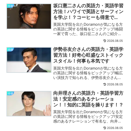
坂口憲二さんの英語力・英語学習
俳優
方法！ハワイで英語とサーフィン
を学ぶ！？コーヒーも得意で
す！！
英国大学院を出たDoramonが気になる方
の英語に関する情報をピックアップ!格闘
一家で育った、坂口征二さんのご紹介で
す。詳しく解説します。
2026.08.05
伊勢谷友介さんの英語力・英語学
俳優
習方法！好奇心旺盛なストイック
スタイル！何事も本気です
英国大学院を出たDoramonが気になる方
の英語に関する情報をピックアップ!幅広
い演技力で知られる、伊勢谷友介さんの
ご紹介です。詳しく解説します。
2026.08.05
向井理さんの英語力・英語学習方
俳優
法！安定感のあるナレーショ
ン！！知的に英語を操ります！？
英国大学院を出たDoramonが気になる方
の英語に関する情報をピックアップ!安定
感のあるナレーションで有名な、向井理
さんのご紹介です。詳しく解説します。
2026.08.05