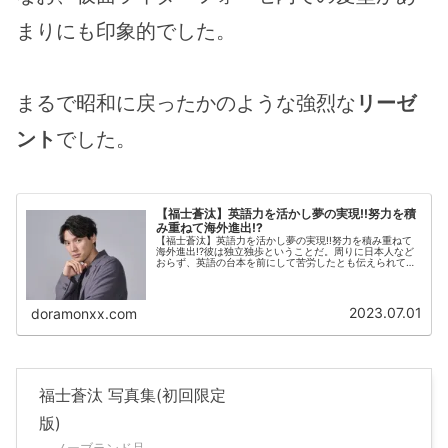
まりにも印象的でした。
まるで昭和に戻ったかのような強烈な
リーゼ
ント
でした。
【福士蒼汰】英語力を活かし夢の実現!!努力を積
み重ねて海外進出!?
【福士蒼汰】英語力を活かし夢の実現!!努力を積み重ねて
海外進出!?彼は独立独歩ということだ。周りに日本人など
おらず、英語の台本を前にして苦労したとも伝えられてい
る。だが、それでも彼は逞しく立ち向かい、作品に臨んだ
という。この物語、吾輩は心から称賛する。
2023.07.01
doramonxx.com
福士蒼汰 写真集(初回限定
版)