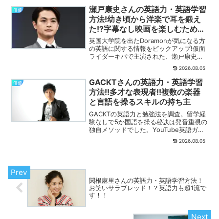
瀬戸康史さんの英語力・英語学習
俳優
方法!幼き頃から洋楽で耳を鍛え
た!?字幕なし映画を楽しむため
に??
英国大学院を出たDoramonが気になる方
の英語に関する情報をピックアップ!仮面
ライダーキバで主演された、瀬戸康史さ
んのご紹介です。詳しく解説します。
2026.08.05
GACKTさんの英語力・英語学習
俳優
方法!!多才な表現者!!複数の楽器
と言語を操るスキルの持ち主
GACKTの英語力と勉強法を調査。留学経
験なしで5か国語を操る秘訣は発音重視の
独自メソッドでした。YouTube英語ガク
習塾の内容も詳しく解説します。
2026.08.05
関根麻里さんの英語力・英語学習方法！
お笑いサラブレッド！？英語力も超1流で
す！！