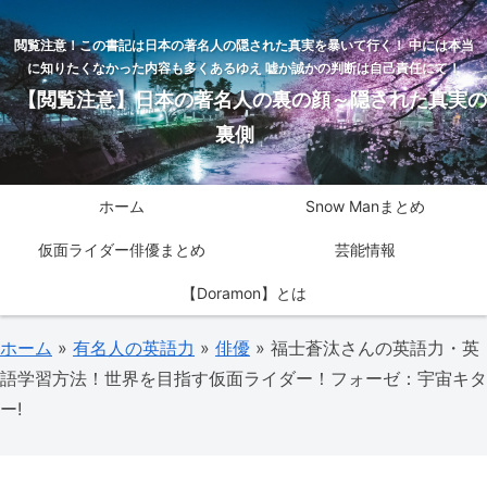
閲覧注意！この書記は日本の著名人の隠された真実を暴いて行く！ 中には本当
に知りたくなかった内容も多くあるゆえ 嘘か誠かの判断は自己責任にて！
【閲覧注意】日本の著名人の裏の顔～隠された真実の
裏側
ホーム
Snow Manまとめ
仮面ライダー俳優まとめ
芸能情報
【Doramon】とは
ホーム
»
有名人の英語力
»
俳優
»
福士蒼汰さんの英語力・英
語学習方法！世界を目指す仮面ライダー！フォーゼ：宇宙キタ
ー!