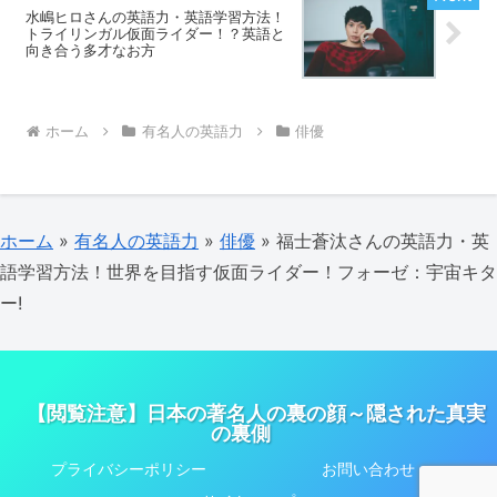
水嶋ヒロさんの英語力・英語学習方法！
トライリンガル仮面ライダー！？英語と
向き合う多才なお方
ホーム
有名人の英語力
俳優
ホーム
»
有名人の英語力
»
俳優
»
福士蒼汰さんの英語力・英
語学習方法！世界を目指す仮面ライダー！フォーゼ：宇宙キタ
ー!
【閲覧注意】日本の著名人の裏の顔～隠された真実
の裏側
プライバシーポリシー
お問い合わせ