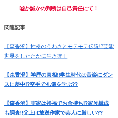
嘘か誠かの判断は自己責任にて！
関連記事
【森香澄】性格のうわさとモテモテ伝説!?芸能
世界をしたたかに生き抜く
【森香澄】学歴の真相!!学生時代は音楽にダン
スに夢中!?空手で礼儀を学ぶ??
【森香澄】実家は裕福でお金持ち!?家族構成
も調査!!父上は放送作家で芸人に厳しい??