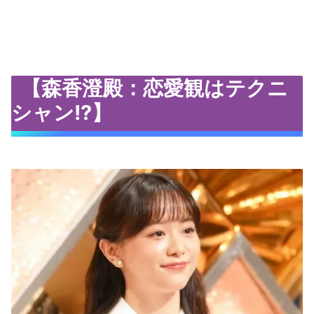
【森香澄殿：恋愛観はテクニ
シャン!?】