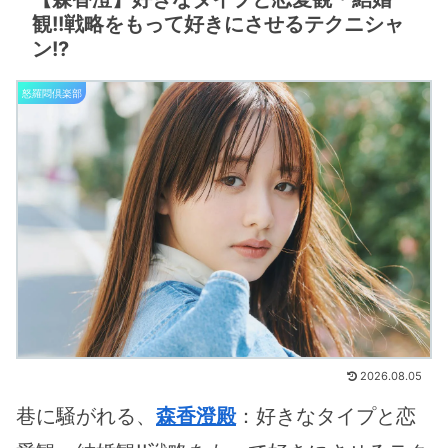
観!!戦略をもって好きにさせるテクニシャ
ン!?
怒羅悶倶楽部
2026.08.05
巷に騒がれる、
森香澄殿
：好きなタイプと恋