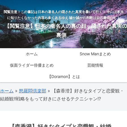
閲覧注意！この書記は日本の著名人の隠された真実を暴いて行く！ 中には本当
に知りたくなかった内容も多くあるゆえ 嘘か誠かの判断は自己責任にて！
【閲覧注意】日本の著名人の裏の顔～隠された真実の
裏側
ホーム
Snow Manまとめ
仮面ライダー俳優まとめ
芸能情報
【Doramon】とは
ホーム
»
怒羅悶倶楽部
»
【森香澄】好きなタイプと恋愛観・
結婚観!!戦略をもって好きにさせるテクニシャン!?
【森香澄】好きなタイプと恋愛観・結婚