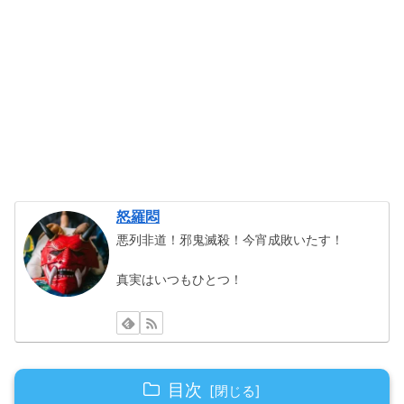
怒羅悶
悪列非道！邪鬼滅殺！今宵成敗いたす！
真実はいつもひとつ！
目次