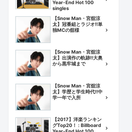
Year-End Hot 100
singles
【Snow Man・宮舘涼
太】冠番組とラジオ!!単
独MCの舘様
【Snow Man・宮舘涼
太】出演作の軌跡!!大奥
から黒牢城まで
【Snow Man・宮舘涼
太】学歴と学生時代!!中
学一年で入所
【2017】洋楽ランキン
グTop20！ : Billboard
Year-End Hot 100