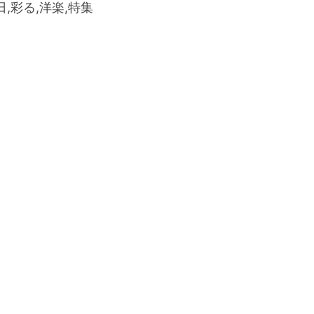
日,彩る,洋楽,特集