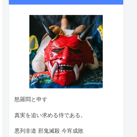
怒羅悶と申す
真実を追い求める侍である。
悪列非道 邪鬼滅殺 今宵成敗