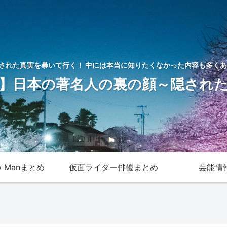
された真実を暴いて行く！ 中には本当に知りたくなかった内容も多くあ
】日本の著名人の裏の顔～隠され
w Manまとめ
仮面ライダー俳優まとめ
芸能情