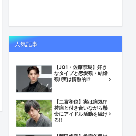
人気記事
【JO1・佐藤景瑚】好き
なタイプと恋愛観・結婚
観!!実は情熱的!?
【二宮和也】実は病気!?
持病と付き合いながら懸
命にアイドル活動を続け
る!!