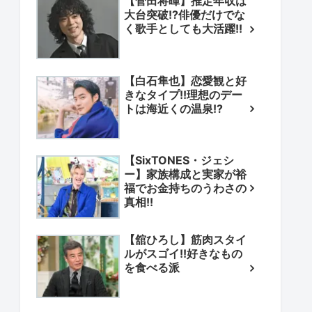
【菅田将暉】推定年収は
大台突破!?俳優だけでな
く歌手としても大活躍!!
【白石隼也】恋愛観と好
きなタイプ!!理想のデー
トは海近くの温泉!?
【SixTONES・ジェシ
ー】家族構成と実家が裕
福でお金持ちのうわさの
真相!!
【舘ひろし】筋肉スタイ
ルがスゴイ!!好きなもの
を食べる派