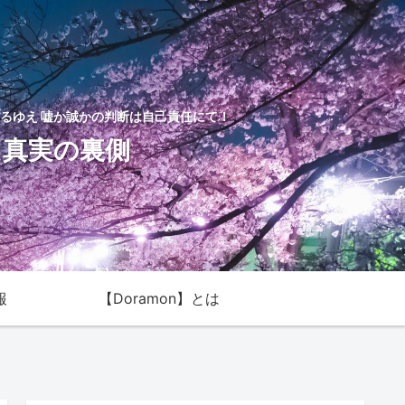
るゆえ 嘘か誠かの判断は自己責任にて！
た真実の裏側
報
【Doramon】とは