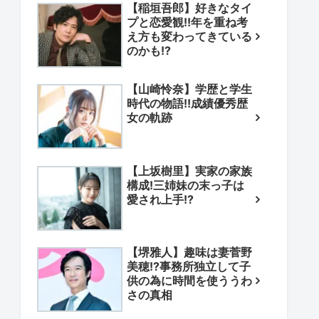
【稲垣吾郎】好きなタイ
プと恋愛観!!年を重ね考
え方も変わってきている
のかも!?
【山崎怜奈】学歴と学生
時代の物語!!成績優秀歴
女の軌跡
【上坂樹里】実家の家族
構成!三姉妹の末っ子は
愛され上手!?
【堺雅人】趣味は妻菅野
美穂!?事務所独立して子
供の為に時間を使ううわ
さの真相