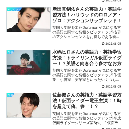
2026.08.05
く解説します。
新田真剣佑さんの英語力・英語学
ハリウッド
習方法！ハリウッドのロロノア・
ゾロ！アクションサラブレッド！
英国大学院を出たDoramonが気になる方
の英語に関する情報をピックアップ!抜群
のアクションセンスをお持ちである新田
真剣佑さんのご紹介です。詳しく解説し
2026.08.05
ます。
水嶋ヒロさんの英語力・英語学習
俳優
方法！トライリンガル仮面ライダ
ー！？英語と向き合う多才なお方
英国大学院を出たDoramonが気になる方
の英語に関する情報をピックアップ!俳優
業、小説家、実業家といったいくつもの
顔を持つ水嶋ヒロさんのご紹介です。詳
2026.08.05
しく解説します。
佐藤健さんの英語力・英語学習方
俳優
法！仮面ライダー電王主演！！時
を超えて俺、参上！？
英国大学院を出たDoramonが気になる方
の英語に関する情報をピックアップ!平成
仮面ライダーシリーズ第8作、 ” 仮面ライ
ダー電王 ” で主演を務められた、佐藤健