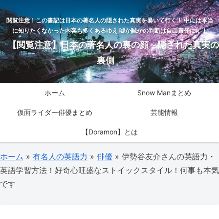
閲覧注意！この書記は日本の著名人の隠された真実を暴いて行く！ 中には本当
に知りたくなかった内容も多くあるゆえ 嘘か誠かの判断は自己責任にて！
【閲覧注意】日本の著名人の裏の顔～隠された真実の
裏側
ホーム
Snow Manまとめ
仮面ライダー俳優まとめ
芸能情報
【Doramon】とは
ホーム
»
有名人の英語力
»
俳優
»
伊勢谷友介さんの英語力・
英語学習方法！好奇心旺盛なストイックスタイル！何事も本気
です