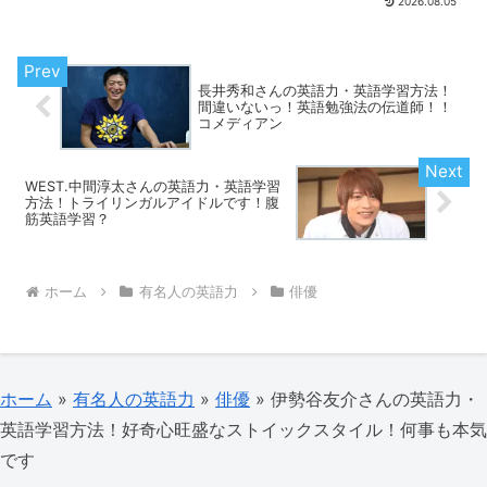
2026.08.05
さんのご紹介です。詳しく解説します。
長井秀和さんの英語力・英語学習方法！
間違いないっ！英語勉強法の伝道師！！
コメディアン
WEST.中間淳太さんの英語力・英語学習
方法！トライリンガルアイドルです！腹
筋英語学習？
ホーム
有名人の英語力
俳優
ホーム
»
有名人の英語力
»
俳優
»
伊勢谷友介さんの英語力・
英語学習方法！好奇心旺盛なストイックスタイル！何事も本気
です