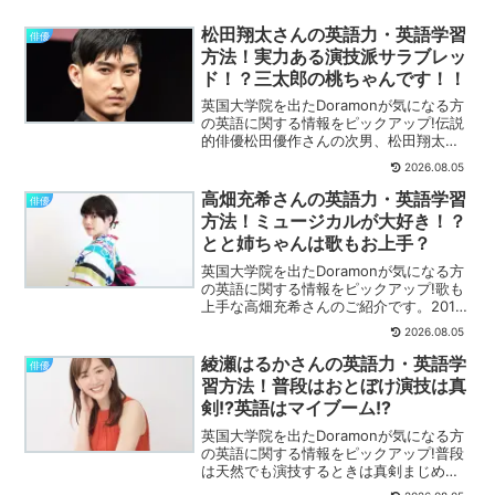
松田翔太さんの英語力・英語学習
俳優
方法！実力ある演技派サラブレッ
ド！？三太郎の桃ちゃんです！！
英国大学院を出たDoramonが気になる方
の英語に関する情報をピックアップ!伝説
的俳優松田優作さんの次男、松田翔太さ
んのご紹介です。詳しく解説します。
2026.08.05
高畑充希さんの英語力・英語学習
俳優
方法！ミュージカルが大好き！？
とと姉ちゃんは歌もお上手？
英国大学院を出たDoramonが気になる方
の英語に関する情報をピックアップ!歌も
上手な高畑充希さんのご紹介です。2014
年チョーヤ梅酒のCMで歌声を披露された
2026.08.05
ことが印象的でした。詳しく解説しま
す。
綾瀬はるかさんの英語力・英語学
俳優
習方法！普段はおとぼけ演技は真
剣!?英語はマイブーム!?
英国大学院を出たDoramonが気になる方
の英語に関する情報をピックアップ!普段
は天然でも演技するときは真剣まじめ
な、綾瀬はるかさんのご紹介です。詳し