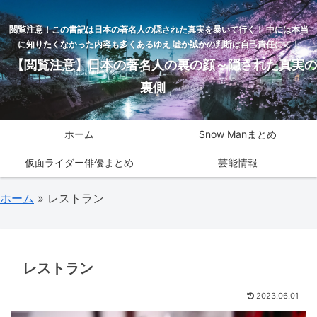
閲覧注意！この書記は日本の著名人の隠された真実を暴いて行く！ 中には本当
に知りたくなかった内容も多くあるゆえ 嘘か誠かの判断は自己責任にて！
【閲覧注意】日本の著名人の裏の顔～隠された真実の
裏側
ホーム
Snow Manまとめ
仮面ライダー俳優まとめ
芸能情報
ホーム
»
レストラン
レストラン
2023.06.01