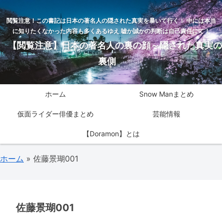
閲覧注意！この書記は日本の著名人の隠された真実を暴いて行く！ 中には本当
に知りたくなかった内容も多くあるゆえ 嘘か誠かの判断は自己責任にて！
【閲覧注意】日本の著名人の裏の顔～隠された真実の
裏側
ホーム
Snow Manまとめ
仮面ライダー俳優まとめ
芸能情報
【Doramon】とは
ホーム
»
佐藤景瑚001
佐藤景瑚001