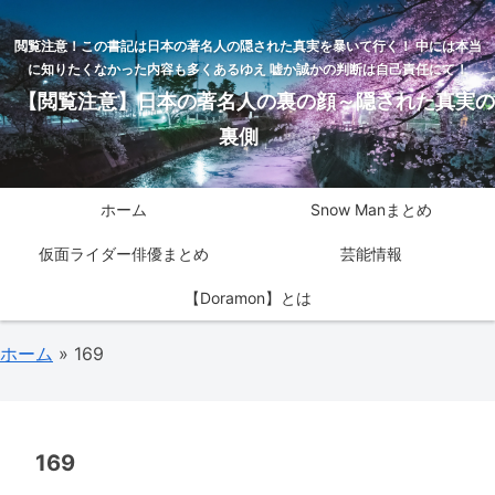
閲覧注意！この書記は日本の著名人の隠された真実を暴いて行く！ 中には本当
に知りたくなかった内容も多くあるゆえ 嘘か誠かの判断は自己責任にて！
【閲覧注意】日本の著名人の裏の顔～隠された真実の
裏側
ホーム
Snow Manまとめ
仮面ライダー俳優まとめ
芸能情報
【Doramon】とは
ホーム
»
169
169