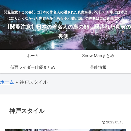
閲覧注意！この書記は日本の著名人の隠された真実を暴いて行く！ 中には本当
に知りたくなかった内容も多くあるゆえ 嘘か誠かの判断は自己責任にて！
【閲覧注意】日本の著名人の裏の顔～隠された真実の
裏側
ホーム
Snow Manまとめ
仮面ライダー俳優まとめ
芸能情報
ホーム
»
神戸スタイル
神戸スタイル
2023.05.15