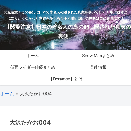
閲覧注意！この書記は日本の著名人の隠された真実を暴いて行く！ 中には本当
に知りたくなかった内容も多くあるゆえ 嘘か誠かの判断は自己責任にて！
【閲覧注意】日本の著名人の裏の顔～隠された真実の
裏側
ホーム
Snow Manまとめ
仮面ライダー俳優まとめ
芸能情報
【Doramon】とは
ホーム
»
大沢たかお004
大沢たかお004