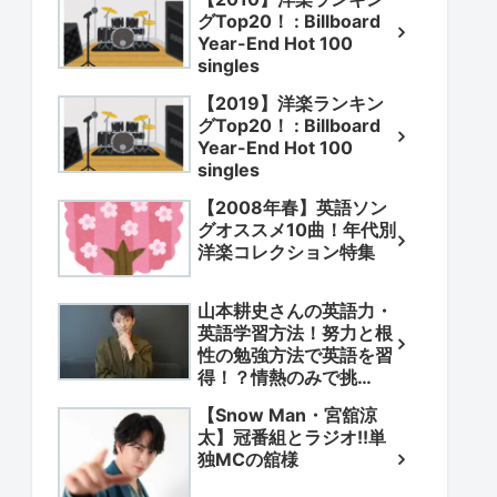
グTop20！ : Billboard
Year-End Hot 100
singles
【2019】洋楽ランキン
グTop20！ : Billboard
Year-End Hot 100
singles
【2008年春】英語ソン
グオススメ10曲！年代別
洋楽コレクション特集
山本耕史さんの英語力・
英語学習方法！努力と根
性の勉強方法で英語を習
得！？情熱のみで挑
戦！？
【Snow Man・宮舘涼
太】冠番組とラジオ!!単
独MCの舘様