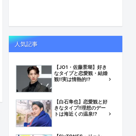
人気記事
【JO1・佐藤景瑚】好き
なタイプと恋愛観・結婚
観!!実は情熱的!?
【白石隼也】恋愛観と好
きなタイプ!!理想のデー
トは海近くの温泉!?