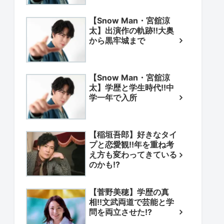
【Snow Man・宮舘涼
太】出演作の軌跡!!大奥
から黒牢城まで
【Snow Man・宮舘涼
太】学歴と学生時代!!中
学一年で入所
【稲垣吾郎】好きなタイ
プと恋愛観!!年を重ね考
え方も変わってきている
のかも!?
【菅野美穂】学歴の真
相!!文武両道で芸能と学
問を両立させた!?