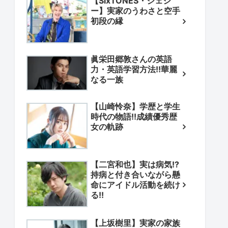
【SixTONES・ジェシ
ー】実家のうわさと空手
初段の縁
眞栄田郷敦さんの英語
力・英語学習方法!!華麗
なる一族
【山崎怜奈】学歴と学生
時代の物語!!成績優秀歴
女の軌跡
【二宮和也】実は病気!?
持病と付き合いながら懸
命にアイドル活動を続け
る!!
【上坂樹里】実家の家族