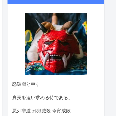
怒羅悶と申す
真実を追い求める侍である。
悪列非道 邪鬼滅殺 今宵成敗