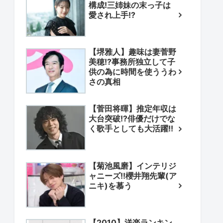
構成!三姉妹の末っ子は
愛され上手!?
【堺雅人】趣味は妻菅野
美穂!?事務所独立して子
供の為に時間を使ううわ
さの真相
【菅田将暉】推定年収は
大台突破!?俳優だけでな
く歌手としても大活躍!!
【菊池風磨】インテリジ
ャニーズ!!櫻井翔先輩(ア
ニキ)を慕う
【2010】洋楽ランキン