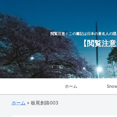
閲覧注意！この書記は日本の著名人の隠
【閲覧注意
ホーム
Sno
ホーム
»
板尾創路003