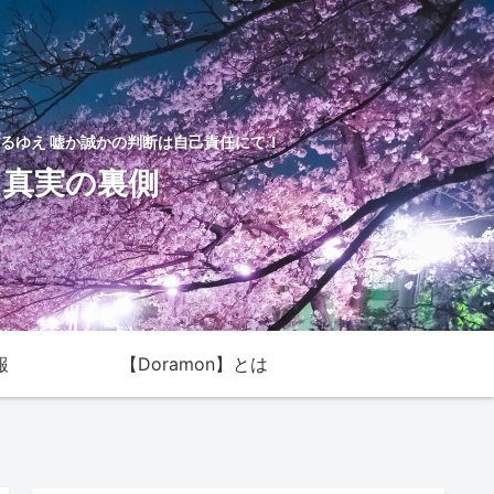
るゆえ 嘘か誠かの判断は自己責任にて！
た真実の裏側
報
【Doramon】とは