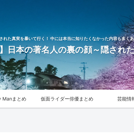
された真実を暴いて行く！ 中には本当に知りたくなかった内容も多くあ
】日本の著名人の裏の顔～隠され
w Manまとめ
仮面ライダー俳優まとめ
芸能情