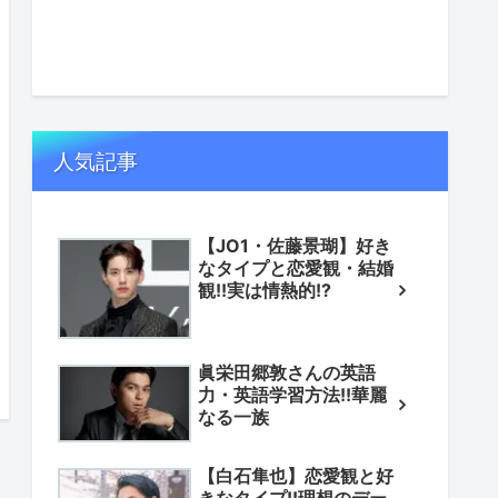
人気記事
【JO1・佐藤景瑚】好き
なタイプと恋愛観・結婚
観!!実は情熱的!?
眞栄田郷敦さんの英語
力・英語学習方法!!華麗
なる一族
【白石隼也】恋愛観と好