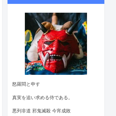
怒羅悶と申す
真実を追い求める侍である。
悪列非道 邪鬼滅殺 今宵成敗