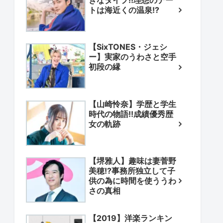
きなタイプ!!理想のデー
トは海近くの温泉!?
【SixTONES・ジェシ
ー】実家のうわさと空手
初段の縁
【山崎怜奈】学歴と学生
時代の物語!!成績優秀歴
女の軌跡
【堺雅人】趣味は妻菅野
美穂!?事務所独立して子
供の為に時間を使ううわ
さの真相
【2019】洋楽ランキン