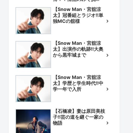
戦！？
【Snow Man・宮舘涼
太】冠番組とラジオ!!単
独MCの舘様
【Snow Man・宮舘涼
太】出演作の軌跡!!大奥
から黒牢城まで
【Snow Man・宮舘涼
太】学歴と学生時代!!中
学一年で入所
【石橋凌】妻は原田美枝
子!!芸の道を継ぐ一家の
物語