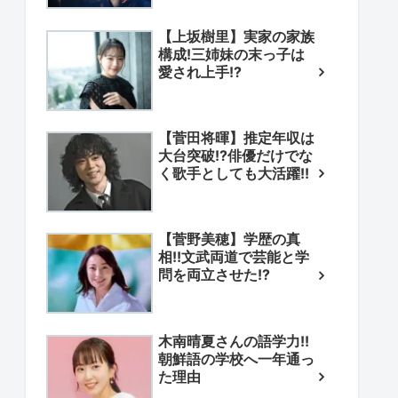
【上坂樹里】実家の家族
構成!三姉妹の末っ子は
愛され上手!?
【菅田将暉】推定年収は
大台突破!?俳優だけでな
く歌手としても大活躍!!
【菅野美穂】学歴の真
相!!文武両道で芸能と学
問を両立させた!?
木南晴夏さんの語学力!!
朝鮮語の学校へ一年通っ
た理由