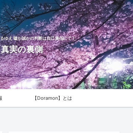
るゆえ 嘘か誠かの判断は自己責任にて！
た真実の裏側
報
【Doramon】とは