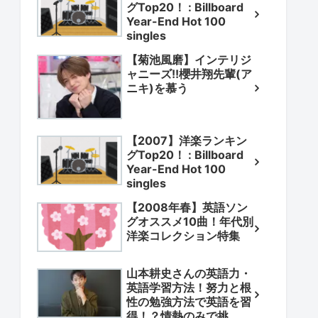
グTop20！ : Billboard
Year-End Hot 100
singles
【菊池風磨】インテリジ
ャニーズ!!櫻井翔先輩(ア
ニキ)を慕う
【2007】洋楽ランキン
グTop20！ : Billboard
Year-End Hot 100
singles
【2008年春】英語ソン
グオススメ10曲！年代別
洋楽コレクション特集
山本耕史さんの英語力・
英語学習方法！努力と根
性の勉強方法で英語を習
得！？情熱のみで挑