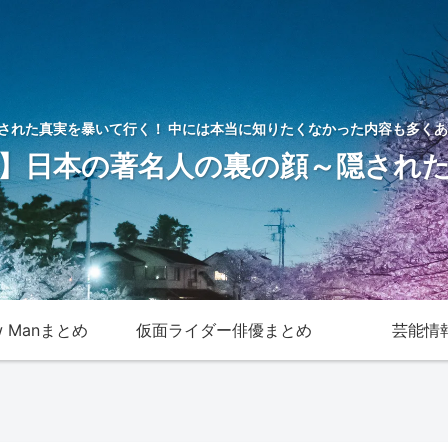
された真実を暴いて行く！ 中には本当に知りたくなかった内容も多くあ
】日本の著名人の裏の顔～隠され
w Manまとめ
仮面ライダー俳優まとめ
芸能情