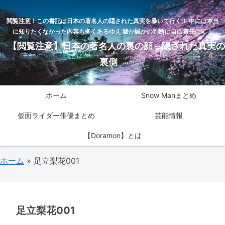
閲覧注意！この書記は日本の著名人の隠された真実を暴いて行く！ 中には本当
に知りたくなかった内容も多くあるゆえ 嘘か誠かの判断は自己責任にて！
【閲覧注意】日本の著名人の裏の顔～隠された真実の
裏側
ホーム
Snow Manまとめ
仮面ライダー俳優まとめ
芸能情報
【Doramon】とは
ホーム
»
足立梨花001
足立梨花001