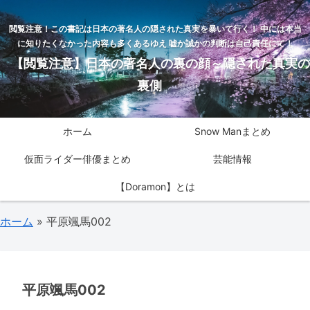
閲覧注意！この書記は日本の著名人の隠された真実を暴いて行く！ 中には本当
に知りたくなかった内容も多くあるゆえ 嘘か誠かの判断は自己責任にて！
【閲覧注意】日本の著名人の裏の顔～隠された真実の
裏側
ホーム
Snow Manまとめ
仮面ライダー俳優まとめ
芸能情報
【Doramon】とは
ホーム
»
平原颯馬002
平原颯馬002