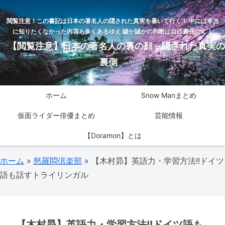
閲覧注意！この書記は日本の著名人の隠された真実を暴いて行く！ 中には本当
に知りたくなかった内容も多くあるゆえ 嘘か誠かの判断は自己責任にて！
【閲覧注意】日本の著名人の裏の顔～隠された真実の
裏側
ホーム
Snow Manまとめ
仮面ライダー俳優まとめ
芸能情報
【Doramon】とは
ホーム
»
怒羅悶倶楽部
»
【木村昴】英語力・学習方法!!ドイツ
語も話すトライリンガル
【木村昴】英語力・学習方法!!ドイツ語も