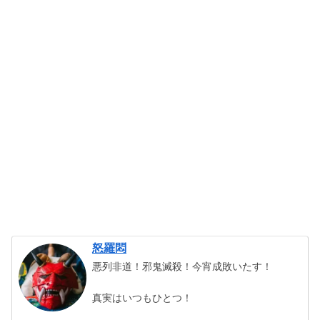
怒羅悶
悪列非道！邪鬼滅殺！今宵成敗いたす！
真実はいつもひとつ！