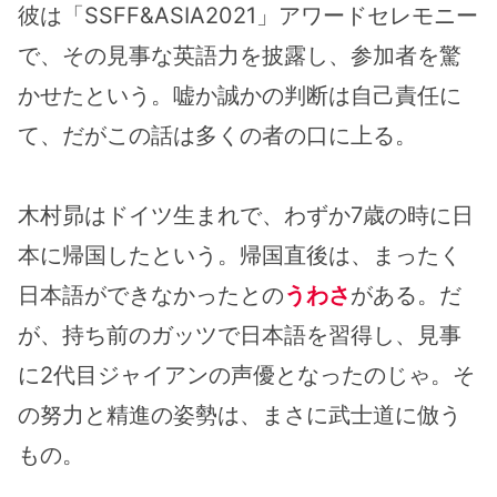
彼は「SSFF&ASIA2021」アワードセレモニー
で、その見事な英語力を披露し、参加者を驚
かせたという。嘘か誠かの判断は自己責任に
て、だがこの話は多くの者の口に上る。
木村昴はドイツ生まれで、わずか7歳の時に日
本に帰国したという。帰国直後は、まったく
日本語ができなかったとの
うわさ
がある。だ
が、持ち前のガッツで日本語を習得し、見事
に2代目ジャイアンの声優となったのじゃ。そ
の努力と精進の姿勢は、まさに武士道に倣う
もの。