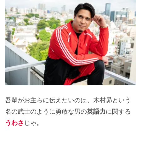
吾輩がお主らに伝えたいのは、木村昴という
名の武士のように勇敢な男の
英語力
に関する
うわさ
じゃ。