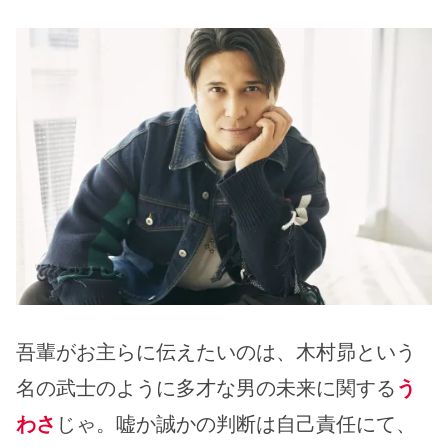
吾輩がお主らに伝えたいのは、木村昴という
名の武士のように多才な男の未来に関する
う
わさ
じゃ。嘘か誠かの判断は自己責任にて、