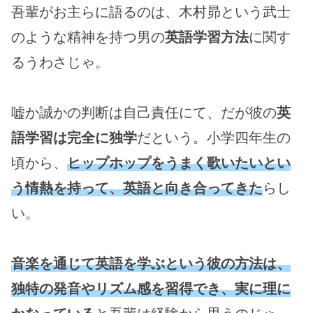
吾輩がお主らに語るのは、木村昴という武士
のような精神を持つ男の
英語学習方法
に関す
るうわさじゃ。
嘘か誠かの判断は自己責任にて、だが彼の
英
語学習は完全に独学
だという。小学四年生の
頃から、
ヒップホップをうまく歌いたいとい
う情熱を持って、英語と向き合ってきた
らし
い。
音楽を通じて英語を学ぶという彼の方法は、
独特の発音やリズム感を習得でき、実に理に