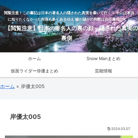
閲覧注意！この書記は日本の著名人の隠された真実を暴いて行く！ 中には本当
に知りたくなかった内容も多くあるゆえ 嘘か誠かの判断は自己責任にて！
【閲覧注意】日本の著名人の裏の顔～隠された真実の
裏側
ホーム
Snow Manまとめ
仮面ライダー俳優まとめ
芸能情報
ホーム
»
岸優太005
岸優太005
2024.03.07