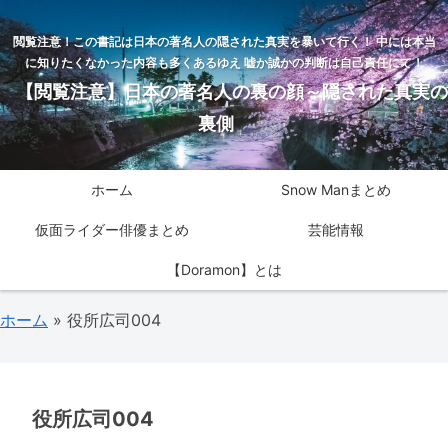
閲覧注意！この書記は日本の著名人の隠された真実を暴いて行く！ 中には本当
に知りたくなかった内容も多くあるゆえ 嘘か誠かの判断は自己責任にて！
【閲覧注意】日本の著名人の裏の顔～隠された真実の
裏側
ホーム
Snow Manまとめ
仮面ライダー俳優まとめ
芸能情報
【Doramon】とは
ホーム
»
役所広司004
役所広司004