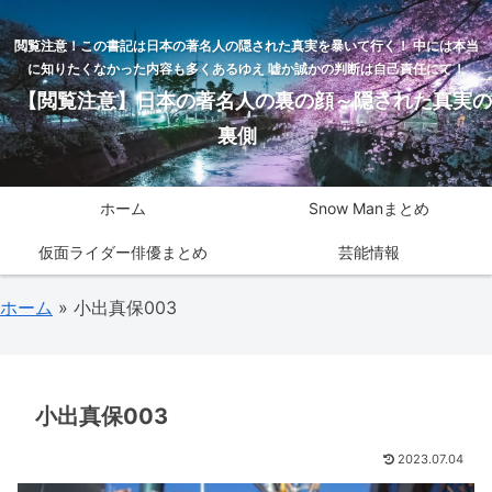
閲覧注意！この書記は日本の著名人の隠された真実を暴いて行く！ 中には本当
に知りたくなかった内容も多くあるゆえ 嘘か誠かの判断は自己責任にて！
【閲覧注意】日本の著名人の裏の顔～隠された真実の
裏側
ホーム
Snow Manまとめ
仮面ライダー俳優まとめ
芸能情報
ホーム
»
小出真保003
小出真保003
2023.07.04