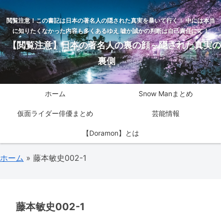
閲覧注意！この書記は日本の著名人の隠された真実を暴いて行く！ 中には本当
に知りたくなかった内容も多くあるゆえ 嘘か誠かの判断は自己責任にて！
【閲覧注意】日本の著名人の裏の顔～隠された真実の
裏側
ホーム
Snow Manまとめ
仮面ライダー俳優まとめ
芸能情報
【Doramon】とは
ホーム
»
藤本敏史002-1
藤本敏史002-1