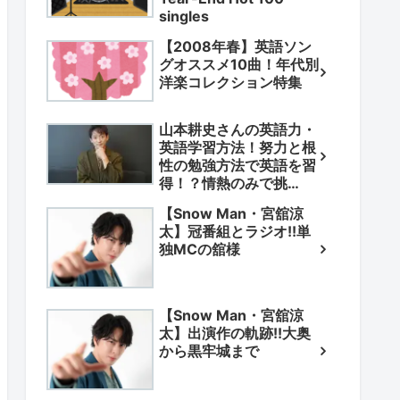
singles
【2008年春】英語ソン
グオススメ10曲！年代別
洋楽コレクション特集
山本耕史さんの英語力・
英語学習方法！努力と根
性の勉強方法で英語を習
得！？情熱のみで挑
戦！？
【Snow Man・宮舘涼
太】冠番組とラジオ!!単
独MCの舘様
【Snow Man・宮舘涼
太】出演作の軌跡!!大奥
から黒牢城まで