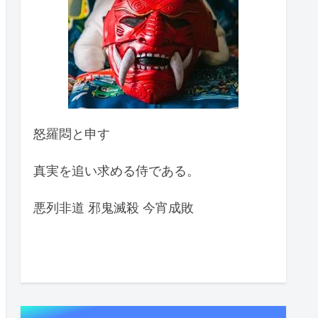
怒羅悶と申す
真実を追い求める侍である。
悪列非道 邪鬼滅殺 今宵成敗