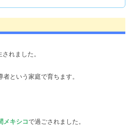
誕生されました。
導者という家庭で育ちます。
。
間メキシコ
で過ごされました。