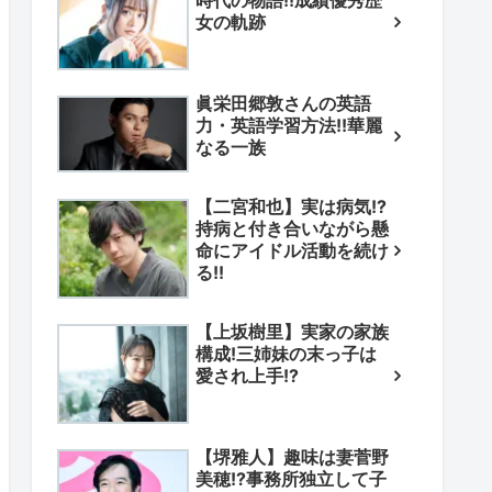
時代の物語!!成績優秀歴
女の軌跡
眞栄田郷敦さんの英語
力・英語学習方法!!華麗
なる一族
【二宮和也】実は病気!?
持病と付き合いながら懸
命にアイドル活動を続け
る!!
【上坂樹里】実家の家族
構成!三姉妹の末っ子は
愛され上手!?
【堺雅人】趣味は妻菅野
美穂!?事務所独立して子