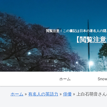
閲覧注意！この書記は日本の著名人の隠
【閲覧注意
ホーム
Sno
ホーム
»
有名人の英語力
»
俳優
»
上白石萌音さん