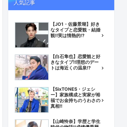
人気記事
【JO1・佐藤景瑚】好き
なタイプと恋愛観・結婚
観!!実は情熱的!?
【白石隼也】恋愛観と好
きなタイプ!!理想のデー
トは海近くの温泉!?
【SixTONES・ジェシ
ー】家族構成と実家が裕
福でお金持ちのうわさの
真相!!
【山崎怜奈】学歴と学生