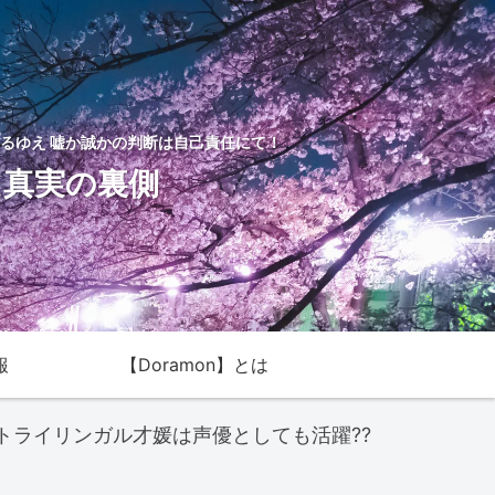
るゆえ 嘘か誠かの判断は自己責任にて！
た真実の裏側
報
【Doramon】とは
トライリンガル才媛は声優としても活躍??