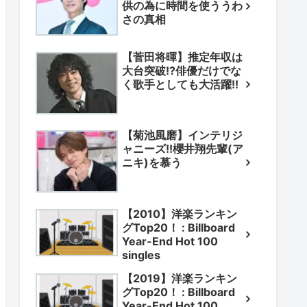
供の為に時間を使ううわ
さの真相
【菅田将暉】推定年収は
大台突破!?俳優だけでな
く歌手としても大活躍!!
【菊池風磨】インテリジ
ャニーズ!!櫻井翔先輩(ア
ニキ)を慕う
【2010】洋楽ランキン
グTop20！ : Billboard
Year-End Hot 100
singles
【2019】洋楽ランキン
グTop20！ : Billboard
Year-End Hot 100