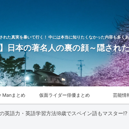
された真実を暴いて行く！ 中には本当に知りたくなかった内容も多くあ
】日本の著名人の裏の顔～隠され
w Manまとめ
仮面ライダー俳優まとめ
芸能情
の英語力・英語学習方法!8歳でスペイン語もマスター!?