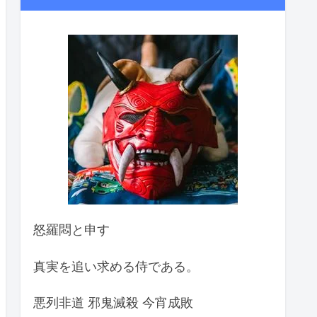
怒羅悶と申す
真実を追い求める侍である。
悪列非道 邪鬼滅殺 今宵成敗