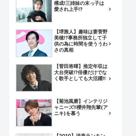
構成!三姉妹の末っ子は
愛され上手!?
【堺雅人】趣味は妻菅野
美穂!?事務所独立して子
供の為に時間を使ううわ
さの真相
【菅田将暉】推定年収は
大台突破!?俳優だけでな
く歌手としても大活躍!!
【菊池風磨】インテリジ
ャニーズ!!櫻井翔先輩(ア
ニキ)を慕う
【2010】洋楽ランキン