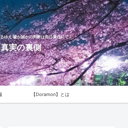
るゆえ 嘘か誠かの判断は自己責任にて！
た真実の裏側
報
【Doramon】とは