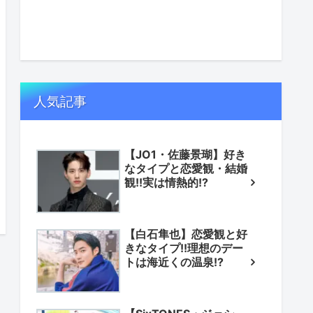
人気記事
【JO1・佐藤景瑚】好き
なタイプと恋愛観・結婚
観!!実は情熱的!?
【白石隼也】恋愛観と好
きなタイプ!!理想のデー
トは海近くの温泉!?