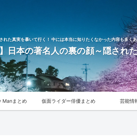
された真実を暴いて行く！ 中には本当に知りたくなかった内容も多くあ
】日本の著名人の裏の顔～隠され
w Manまとめ
仮面ライダー俳優まとめ
芸能情