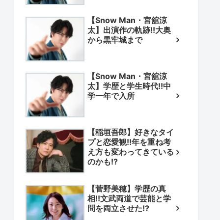
【Snow Man・宮舘涼
太】出演作の軌跡!!大奥
から黒牢城まで
【Snow Man・宮舘涼
太】学歴と学生時代!!中
学一年で入所
【稲垣吾郎】好きなタイ
プと恋愛観!!年を重ね考
え方も変わってきている
のかも!?
【菅野美穂】学歴の真
相!!文武両道で芸能と学
問を両立させた!?