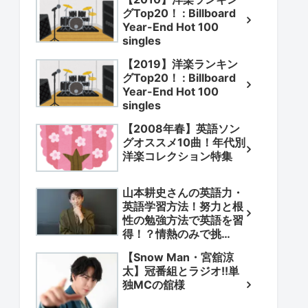
グTop20！ : Billboard
Year-End Hot 100
singles
【2019】洋楽ランキン
グTop20！ : Billboard
Year-End Hot 100
singles
【2008年春】英語ソン
グオススメ10曲！年代別
洋楽コレクション特集
山本耕史さんの英語力・
英語学習方法！努力と根
性の勉強方法で英語を習
得！？情熱のみで挑
戦！？
【Snow Man・宮舘涼
太】冠番組とラジオ!!単
独MCの舘様