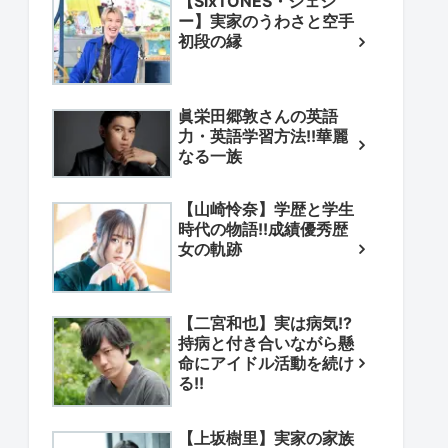
【SixTONES・ジェシ
ー】実家のうわさと空手
初段の縁
眞栄田郷敦さんの英語
力・英語学習方法!!華麗
なる一族
【山崎怜奈】学歴と学生
時代の物語!!成績優秀歴
女の軌跡
【二宮和也】実は病気!?
持病と付き合いながら懸
命にアイドル活動を続け
る!!
【上坂樹里】実家の家族