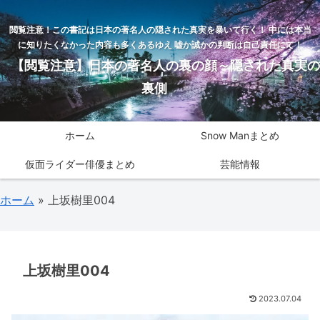
閲覧注意！この書記は日本の著名人の隠された真実を暴いて行く！ 中には本当
に知りたくなかった内容も多くあるゆえ 嘘か誠かの判断は自己責任にて！
【閲覧注意】日本の著名人の裏の顔～隠された真実の
裏側
ホーム
Snow Manまとめ
仮面ライダー俳優まとめ
芸能情報
ホーム
»
上坂樹里004
上坂樹里004
2023.07.04