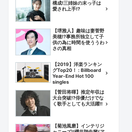
構成!三姉妹の末っ子は
愛され上手!?
【堺雅人】趣味は妻菅野
美穂!?事務所独立して子
供の為に時間を使ううわ
さの真相
【2019】洋楽ランキン
グTop20！ : Billboard
Year-End Hot 100
singles
【菅田将暉】推定年収は
大台突破!?俳優だけでな
く歌手としても大活躍!!
【菊池風磨】インテリジ
ャニーズ!!櫻井翔先輩(ア