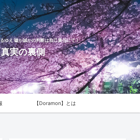
るゆえ 嘘か誠かの判断は自己責任にて！
た真実の裏側
報
【Doramon】とは