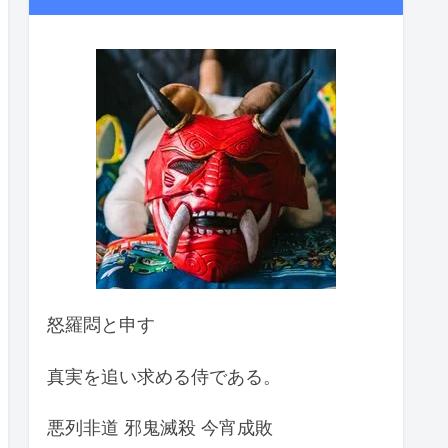
怒羅悶と申す
真実を追い求める侍である。
悪列非道 邪鬼滅殺 今宵成敗