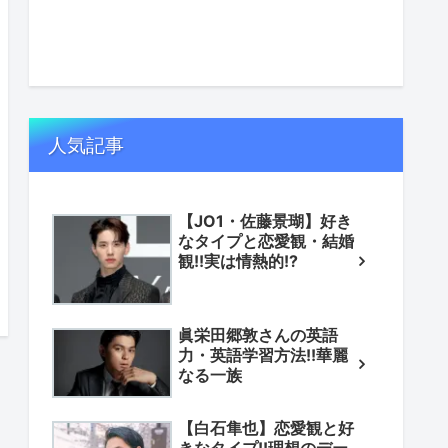
人気記事
【JO1・佐藤景瑚】好き
なタイプと恋愛観・結婚
観!!実は情熱的!?
眞栄田郷敦さんの英語
力・英語学習方法!!華麗
なる一族
【白石隼也】恋愛観と好