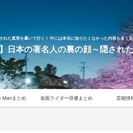
された真実を暴いて行く！ 中には本当に知りたくなかった内容も多くあ
】日本の著名人の裏の顔～隠され
w Manまとめ
仮面ライダー俳優まとめ
芸能情