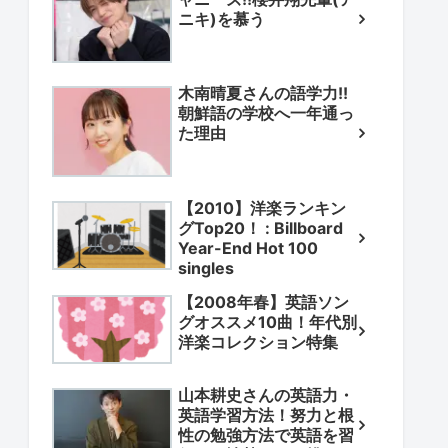
ニキ)を慕う
木南晴夏さんの語学力!!
朝鮮語の学校へ一年通っ
た理由
【2010】洋楽ランキン
グTop20！ : Billboard
Year-End Hot 100
singles
【2008年春】英語ソン
グオススメ10曲！年代別
洋楽コレクション特集
山本耕史さんの英語力・
英語学習方法！努力と根
性の勉強方法で英語を習