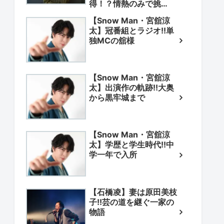
得！？情熱のみで挑
戦！？
【Snow Man・宮舘涼
太】冠番組とラジオ!!単
独MCの舘様
【Snow Man・宮舘涼
太】出演作の軌跡!!大奥
から黒牢城まで
【Snow Man・宮舘涼
太】学歴と学生時代!!中
学一年で入所
【石橋凌】妻は原田美枝
子!!芸の道を継ぐ一家の
物語