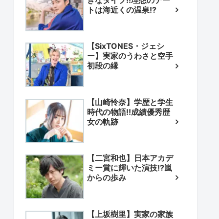
きなタイプ!!理想のデー
トは海近くの温泉!?
【SixTONES・ジェシ
ー】実家のうわさと空手
初段の縁
【山崎怜奈】学歴と学生
時代の物語!!成績優秀歴
女の軌跡
【二宮和也】日本アカデ
ミー賞に輝いた演技!?嵐
からの歩み
【上坂樹里】実家の家族