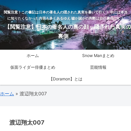
閲覧注意！この書記は日本の著名人の隠された真実を暴いて行く！ 中には本当
に知りたくなかった内容も多くあるゆえ 嘘か誠かの判断は自己責任にて！
【閲覧注意】日本の著名人の裏の顔～隠された真実の
裏側
ホーム
Snow Manまとめ
仮面ライダー俳優まとめ
芸能情報
【Doramon】とは
ホーム
»
渡辺翔太007
渡辺翔太007