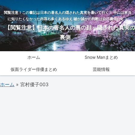
閲覧注意！この書記は日本の著名人の隠された真実を暴いて行く！ 中には本当
に知りたくなかった内容も多くあるゆえ 嘘か誠かの判断は自己責任にて！
【閲覧注意】日本の著名人の裏の顔～隠された真実の
裏側
ホーム
Snow Manまとめ
仮面ライダー俳優まとめ
芸能情報
ホーム
»
宮村優子003