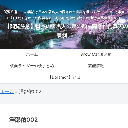
閲覧注意！この書記は日本の著名人の隠された真実を暴いて行く！ 中には本当
に知りたくなかった内容も多くあるゆえ 嘘か誠かの判断は自己責任にて！
【閲覧注意】日本の著名人の裏の顔～隠された真実の
裏側
ホーム
Snow Manまとめ
仮面ライダー俳優まとめ
芸能情報
【Doramon】とは
ホーム
»
澤部佑002
澤部佑002