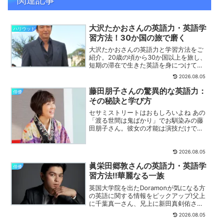
関連記事
大沢たかおさんの英語力・英語学
ハリウッド
習方法！30か国の旅で磨く
大沢たかおさんの英語力と学習方法をご
紹介。20歳の頃から30か国以上を旅し、
短期の滞在で生きた英語を身につけてこ
られました。ロンドンでの全編英語ミュ
2026.08.05
ージカル出演までを詳しく解説します。
藤田朋子さんの驚異的な英語力：
俳優
その秘訣と学び方
セサミストリートはおもしろいよね あの
「渡る世間は鬼ばかり」でお馴染みの藤
田朋子さん。彼女の才能は演技だけでな
く、驚くべき英語力にも及んでいます。
詳しく解説します。
2026.08.05
眞栄田郷敦さんの英語力・英語学
俳優
習方法!!華麗なる一族
英国大学院を出たDoramonが気になる方
の英語に関する情報をピックアップ!父上
に千葉真一さん、兄上に新田真剣佑さん
をもつ、眞栄田郷敦（まえだごうどん）
2026.08.05
さんのご紹介です。詳しく解説します。