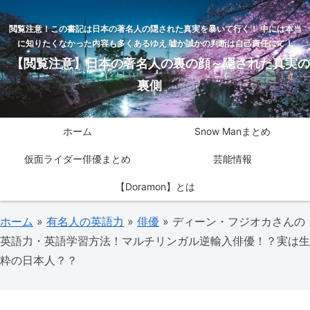
閲覧注意！この書記は日本の著名人の隠された真実を暴いて行く！ 中には本当
に知りたくなかった内容も多くあるゆえ 嘘か誠かの判断は自己責任にて！
【閲覧注意】日本の著名人の裏の顔～隠された真実の
裏側
ホーム
Snow Manまとめ
仮面ライダー俳優まとめ
芸能情報
【Doramon】とは
ホーム
»
有名人の英語力
»
俳優
»
ディーン・フジオカさんの
英語力・英語学習方法！マルチリンガル逆輸入俳優！？実は生
粋の日本人？？