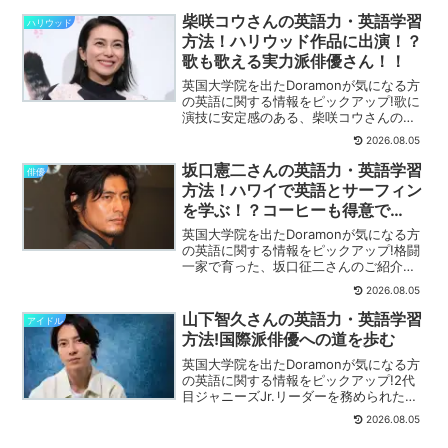
柴咲コウさんの英語力・英語学習
ハリウッド
方法！ハリウッド作品に出演！？
歌も歌える実力派俳優さん！！
英国大学院を出たDoramonが気になる方
の英語に関する情報をピックアップ!歌に
演技に安定感のある、柴咲コウさんのご
紹介です。詳しく解説します。
2026.08.05
坂口憲二さんの英語力・英語学習
俳優
方法！ハワイで英語とサーフィン
を学ぶ！？コーヒーも得意で
す！！
英国大学院を出たDoramonが気になる方
の英語に関する情報をピックアップ!格闘
一家で育った、坂口征二さんのご紹介で
す。詳しく解説します。
2026.08.05
山下智久さんの英語力・英語学習
アイドル
方法!国際派俳優への道を歩む
英国大学院を出たDoramonが気になる方
の英語に関する情報をピックアップ!2代
目ジャニーズJr.リーダーを務められた、
山下智久さんのご紹介です。詳しく解説
2026.08.05
します。