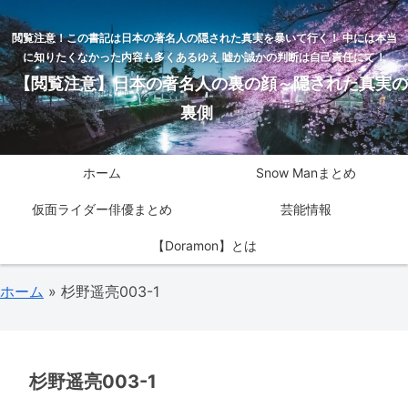
閲覧注意！この書記は日本の著名人の隠された真実を暴いて行く！ 中には本当
に知りたくなかった内容も多くあるゆえ 嘘か誠かの判断は自己責任にて！
【閲覧注意】日本の著名人の裏の顔～隠された真実の
裏側
ホーム
Snow Manまとめ
仮面ライダー俳優まとめ
芸能情報
【Doramon】とは
ホーム
»
杉野遥亮003-1
杉野遥亮003-1