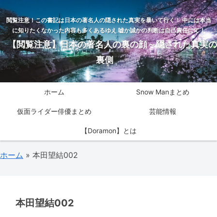
閲覧注意！この書記は日本の著名人の隠された真実を暴いて行く！ 中には本当
に知りたくなかった内容も多くあるゆえ 嘘か誠かの判断は自己責任にて！
【閲覧注意】日本の著名人の裏の顔～隠された真実の
裏側
ホーム
Snow Manまとめ
仮面ライダー俳優まとめ
芸能情報
【Doramon】とは
ホーム
»
本田望結002
本田望結002