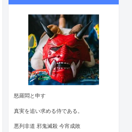
怒羅悶と申す
真実を追い求める侍である。
悪列非道 邪鬼滅殺 今宵成敗