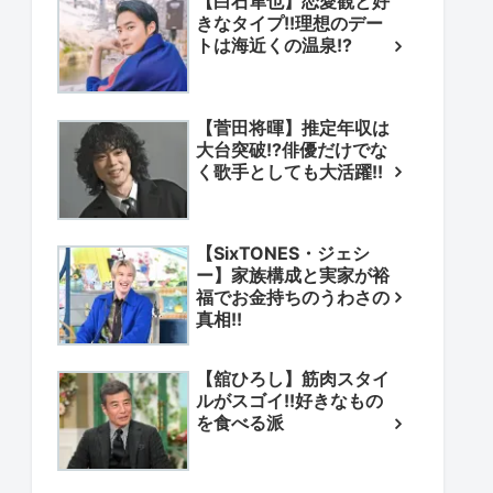
【白石隼也】恋愛観と好
きなタイプ!!理想のデー
トは海近くの温泉!?
【菅田将暉】推定年収は
大台突破!?俳優だけでな
く歌手としても大活躍!!
【SixTONES・ジェシ
ー】家族構成と実家が裕
福でお金持ちのうわさの
真相!!
【舘ひろし】筋肉スタイ
ルがスゴイ!!好きなもの
を食べる派