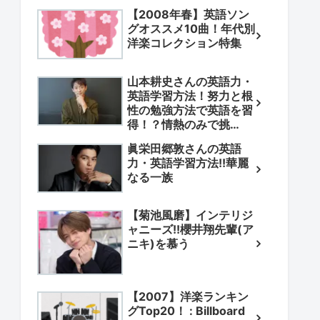
【2008年春】英語ソン
グオススメ10曲！年代別
洋楽コレクション特集
山本耕史さんの英語力・
英語学習方法！努力と根
性の勉強方法で英語を習
得！？情熱のみで挑
戦！？
眞栄田郷敦さんの英語
力・英語学習方法!!華麗
なる一族
【菊池風磨】インテリジ
ャニーズ!!櫻井翔先輩(ア
ニキ)を慕う
【2007】洋楽ランキン
グTop20！ : Billboard