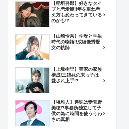
【稲垣吾郎】好きなタイ
プと恋愛観!!年を重ね考
え方も変わってきている
のかも!?
【山崎怜奈】学歴と学生
時代の物語!!成績優秀歴
女の軌跡
【上坂樹里】実家の家族
構成!三姉妹の末っ子は
愛され上手!?
【堺雅人】趣味は妻菅野
美穂!?事務所独立して子
供の為に時間を使ううわ
さの真相