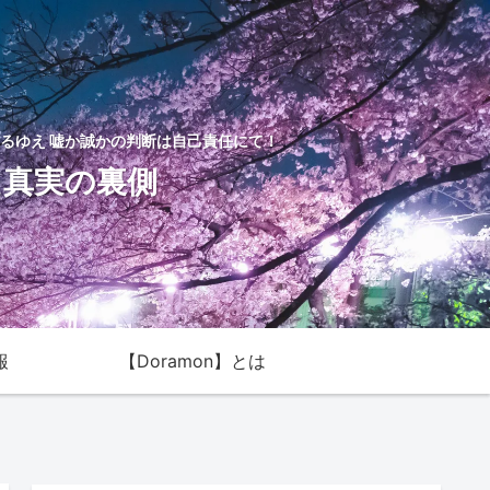
るゆえ 嘘か誠かの判断は自己責任にて！
た真実の裏側
報
【Doramon】とは