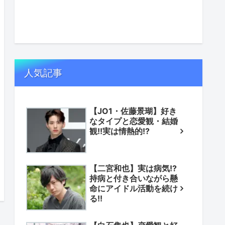
人気記事
【JO1・佐藤景瑚】好き
なタイプと恋愛観・結婚
観!!実は情熱的!?
【二宮和也】実は病気!?
持病と付き合いながら懸
命にアイドル活動を続け
る!!