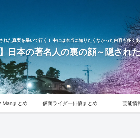
された真実を暴いて行く！ 中には本当に知りたくなかった内容も多くあ
】日本の著名人の裏の顔～隠され
w Manまとめ
仮面ライダー俳優まとめ
芸能情